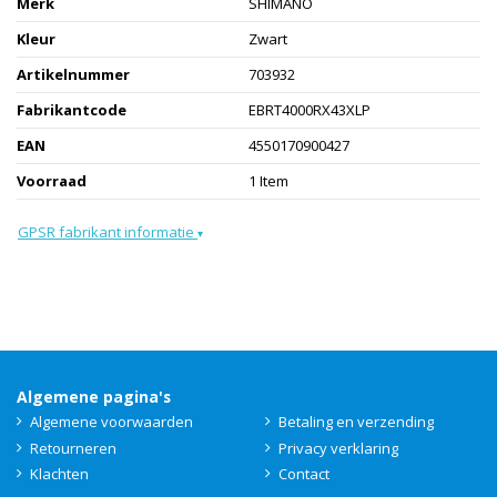
Merk
SHIMANO
Kleur
Zwart
Artikelnummer
703932
Fabrikantcode
EBRT4000RX43XLP
EAN
4550170900427
Voorraad
1 Item
GPSR fabrikant informatie
▾
Algemene pagina's
Algemene voorwaarden
Betaling en verzending
Retourneren
Privacy verklaring
Klachten
Contact