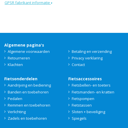
GPSR fabrikant informatie
▾
Algemene pagina's
Algemene voorwaarden
Betaling en verzending
Retourneren
Privacy verklaring
Klachten
Contact
Fietsonderdelen
Fietsaccessoires
Aandrijving en bediening
Fietsbellen- en toeters
Banden en toebehoren
Fietsmanden- en kratten
Pedalen
Fietspompen
Remmen en toebehoren
Fietstassen
Verlichting
Sloten + beveiliging
Zadels en toebehoren
Spiegels