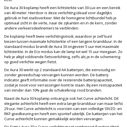
De Aura 30 koplamp heeft een lichtsterkte van 30 Lux en een bereik
van 40 meter. Hierdoor is deze verlichting ideaal voor dagelijks
gebruik in het stadsverkeer. Met de homogene lichtbundel heb je
optimaal zicht in de verte, naar de zijkanten en in de kern, zonder
andere verkeersdeelnemers te verblinden.
De koplamp heeft twee verlichtingsmodi, waardoor je zelf kunt
kiezen tussen maximale lichtsterkte of een langere brandduur. In de
standaard modus brandt de Aura 30 ongeveer 5 uur met maximale
lichtsterkte. In de Eco modus kan de lamp tot wel 15 uur meegaan. Zo
heb je altijd voldoende fietsverlichting, zelfs als je in de schemering
op goed verlichte wegen fietst.
De Aura 30 werkt op 2 standaard AA batterijen, die eenvoudig en
zonder gereedschap vervangen kunnen worden. De batterij-
indicator geeft informatie over de resterende batterijcapaciteit,
zodat je nooit voor verrassingen komt te staan. Bij een restcapaciteit
van minder dan 10% gaat de schakelknop rood branden.
Naast de Aura 30 koplamp ontvang je ook het Curve achterlicht. Dit
elegante achterlicht heeft een extra lange brandduur van maar liefst
29 uur. Het Curve achterlicht is voorzien van een volledige StVZO- en
RKF-goedkeuring en heeft een sportief uiterlijk. De batterijen van het
Curve achterlicht kunnen gemakkelijk worden vervangen.
De Sigma Aura 30 + Curve verlichtingsset combineert functionaliteit