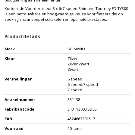
blootstelling aan de elementen.
Kortom, de Voorderailleur 3 x 6/7-speed Shimano Tourney FD-TY300
is een betrouwbare en hoogwaardige keuze voor fietsers die op
zoek zijn naar soepel schakelen en optimale prestaties.
Productdetails
Merk
SHIMANO
Kleur
Zilver
Zilver.Zwart
Zwart
Versnellingen
6 speed
6 speed.7 speed
7 speed
Artikelnummer
331138
Fabrikantcode
EFDTY300DSDL6
EAN
4524667391517
Voorraad
10 Items