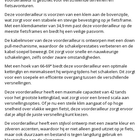
voorderailleur is geschikt voor verschillende terreinen en
fietsavonturen.
Deze voorderailleur is voorzien van een klem aan de bovenzijde,
wat zorgt voor een stabiele en stevige bevestiging op je fietsframe.
Met een klemdiameter van 34,9 mm past deze voorderailleur op de
meeste fietsframes en biedt hij een veilige pasvorm.
De kabelinvoer van deze voorderailleur is ontworpen met een down
pull-mechanisme, waardoor de schakelprestaties verbeteren en de
kabel soepel beweegt. Dit zorgt voor snelle en nauwkeurige
schakelingen, zelfs onder zware omstandigheden.
Met een hoek van 66-69° biedt deze voorderailleur een optimale
kettinglijn en minimaliseert hij wrijving tijdens het schakelen. Dit zorgt
voor een soepele en efficiënte overgang tussen de verschillende
versnellingen.
Deze voorderailleur heeft een maximale capaciteit van 42 tands
voor het grootste kettingblad, wat zorgt voor een breed scala aan
versnellingsopties. Of je nu een steile klim aangaat of op hoge
snelheid over vlakke wegen fietst, deze voorderailleur zorgt ervoor
dat je altijd de juiste versnelling kunt kiezen.
De voorderailleur heeft een stijlvol ontwerp met een zwarte kleur en
zilveren accenten, waardoor hij er niet alleen goed uitziet op je fiets,
maar ook duurzaam en bestand is tegen langdurig gebruik en