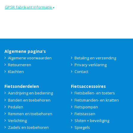
GPSR fabrikant informatie
▾
Algemene pagina's
Algemene voorwaarden
Betaling en verzending
Retourneren
Privacy verklaring
Klachten
Contact
Fietsonderdelen
Fietsaccessoires
Aandrijving en bediening
Fietsbellen- en toeters
Banden en toebehoren
Fietsmanden- en kratten
Pedalen
Fietspompen
Remmen en toebehoren
Fietstassen
Verlichting
Sloten + beveiliging
Zadels en toebehoren
Spiegels