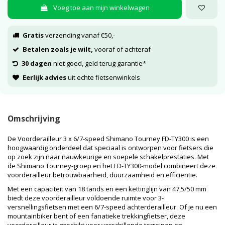
Voeg toe aan mijn winkelwagen
Gratis
verzending vanaf €50,-
Betalen zoals je wilt,
vooraf of achteraf
30 dagen
niet goed, geld terug garantie*
Eerlijk advies
uit echte fietsenwinkels
Omschrijving
De Voorderailleur 3 x 6/7-speed Shimano Tourney FD-TY300 is een
hoogwaardig onderdeel dat speciaal is ontworpen voor fietsers die
op zoek zijn naar nauwkeurige en soepele schakelprestaties. Met
de Shimano Tourney-groep en het FD-TY300-model combineert deze
voorderailleur betrouwbaarheid, duurzaamheid en efficiëntie.
Met een capaciteit van 18 tands en een kettinglijn van 47,5/50 mm
biedt deze voorderailleur voldoende ruimte voor 3-
versnellingsfietsen met een 6/7-speed achterderailleur. Of je nu een
mountainbiker bent of een fanatieke trekkingfietser, deze