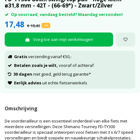
ø31,8 mm - 42T - (66-69°) - Zwart/Zilver
Op voorraad, vandaag besteld? Maandag verzonden!
17,48
€ 18,40
-5%
Voeg toe aan mijn winkelwagen
Gratis
verzending vanaf €50,-
Betalen zoals je wilt,
vooraf of achteraf
30 dagen
niet goed, geld terug garantie*
Eerlijk advies
uit echte fietsenwinkels
Omschrijving
De voorderailleur is een essentieel onderdeel van elke fiets met
meerdere versnellingen. Deze Shimano Tourney FD-TY300
voorderailleur is speciaal ontworpen voor fietsen met 3 x 6/7 speed
versnellingen en biedt soepele en nauwkeurige schakelprestaties.