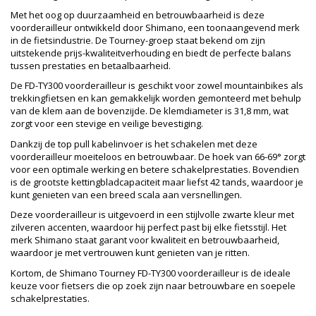
Met het oog op duurzaamheid en betrouwbaarheid is deze
voorderailleur ontwikkeld door Shimano, een toonaangevend merk
in de fietsindustrie. De Tourney-groep staat bekend om zijn
uitstekende prijs-kwaliteitverhouding en biedt de perfecte balans
tussen prestaties en betaalbaarheid.
De FD-TY300 voorderailleur is geschikt voor zowel mountainbikes als
trekkingfietsen en kan gemakkelijk worden gemonteerd met behulp
van de klem aan de bovenzijde. De klemdiameter is 31,8 mm, wat
zorgt voor een stevige en veilige bevestiging.
Dankzij de top pull kabelinvoer is het schakelen met deze
voorderailleur moeiteloos en betrouwbaar. De hoek van 66-69° zorgt
voor een optimale werking en betere schakelprestaties. Bovendien
is de grootste kettingbladcapaciteit maar liefst 42 tands, waardoor je
kunt genieten van een breed scala aan versnellingen.
Deze voorderailleur is uitgevoerd in een stijlvolle zwarte kleur met
zilveren accenten, waardoor hij perfect past bij elke fietsstijl. Het
merk Shimano staat garant voor kwaliteit en betrouwbaarheid,
waardoor je met vertrouwen kunt genieten van je ritten.
Kortom, de Shimano Tourney FD-TY300 voorderailleur is de ideale
keuze voor fietsers die op zoek zijn naar betrouwbare en soepele
schakelprestaties.