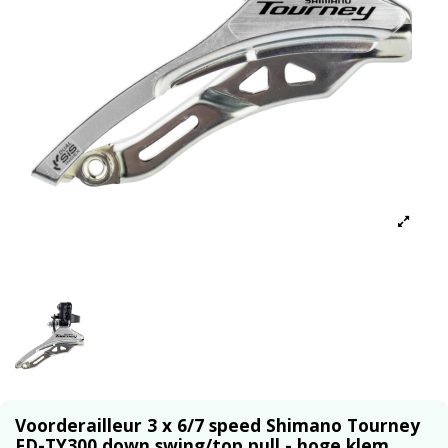
Voorderailleur 3 x 6/7 speed Shimano Tourney
FD-TY300 down swing/top pull - hoge klem