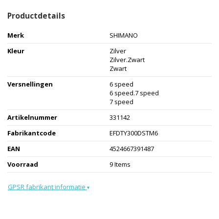
Productdetails
Merk
SHIMANO
Kleur
Zilver
Zilver.Zwart
Zwart
Versnellingen
6 speed
6 speed.7 speed
7 speed
Artikelnummer
331142
Fabrikantcode
EFDTY300DSTM6
EAN
4524667391487
Voorraad
9 Items
GPSR fabrikant informatie
▾