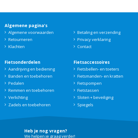
Algemene pagina's
Algemene voorwaarden
Betaling en verzending
Retourneren
Privacy verklaring
Klachten
Contact
Fietsonderdelen
Fietsaccessoires
Aandrijving en bediening
Fietsbellen- en toeters
Banden en toebehoren
Fietsmanden- en kratten
Pedalen
Fietspompen
Remmen en toebehoren
Fietstassen
Verlichting
Sloten + beveiliging
Zadels en toebehoren
Spiegels
Heb je nog vragen?
We helpen je graag verder!