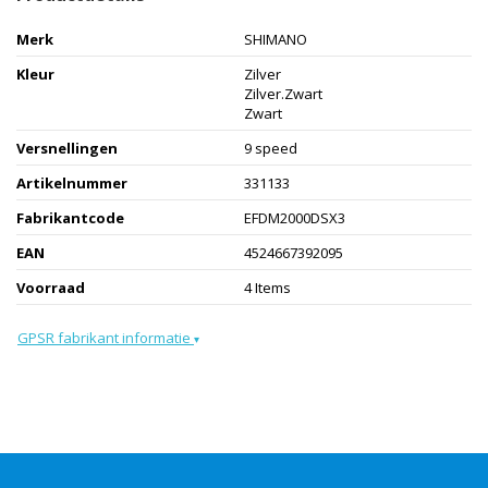
Merk
SHIMANO
Kleur
Zilver
Zilver.Zwart
Zwart
Versnellingen
9 speed
Artikelnummer
331133
Fabrikantcode
EFDM2000DSX3
EAN
4524667392095
Voorraad
4 Items
GPSR fabrikant informatie
▾