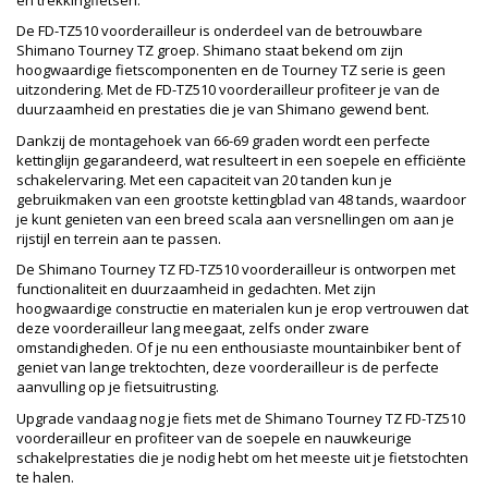
en trekkingfietsen.
De FD-TZ510 voorderailleur is onderdeel van de betrouwbare
Shimano Tourney TZ groep. Shimano staat bekend om zijn
hoogwaardige fietscomponenten en de Tourney TZ serie is geen
uitzondering. Met de FD-TZ510 voorderailleur profiteer je van de
duurzaamheid en prestaties die je van Shimano gewend bent.
Dankzij de montagehoek van 66-69 graden wordt een perfecte
kettinglijn gegarandeerd, wat resulteert in een soepele en efficiënte
schakelervaring. Met een capaciteit van 20 tanden kun je
gebruikmaken van een grootste kettingblad van 48 tands, waardoor
je kunt genieten van een breed scala aan versnellingen om aan je
rijstijl en terrein aan te passen.
De Shimano Tourney TZ FD-TZ510 voorderailleur is ontworpen met
functionaliteit en duurzaamheid in gedachten. Met zijn
hoogwaardige constructie en materialen kun je erop vertrouwen dat
deze voorderailleur lang meegaat, zelfs onder zware
omstandigheden. Of je nu een enthousiaste mountainbiker bent of
geniet van lange trektochten, deze voorderailleur is de perfecte
aanvulling op je fietsuitrusting.
Upgrade vandaag nog je fiets met de Shimano Tourney TZ FD-TZ510
voorderailleur en profiteer van de soepele en nauwkeurige
schakelprestaties die je nodig hebt om het meeste uit je fietstochten
te halen.