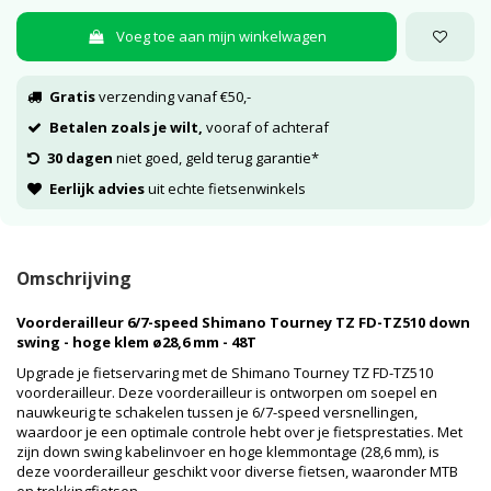
Voeg toe aan mijn winkelwagen
Gratis
verzending vanaf €50,-
Betalen zoals je wilt,
vooraf of achteraf
30 dagen
niet goed, geld terug garantie*
Eerlijk advies
uit echte fietsenwinkels
Omschrijving
Voorderailleur 6/7-speed Shimano Tourney TZ FD-TZ510 down
swing - hoge klem ø28,6 mm - 48T
Upgrade je fietservaring met de Shimano Tourney TZ FD-TZ510
voorderailleur. Deze voorderailleur is ontworpen om soepel en
nauwkeurig te schakelen tussen je 6/7-speed versnellingen,
waardoor je een optimale controle hebt over je fietsprestaties. Met
zijn down swing kabelinvoer en hoge klemmontage (28,6 mm), is
deze voorderailleur geschikt voor diverse fietsen, waaronder MTB