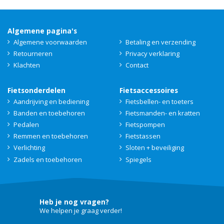
Algemene pagina's
Algemene voorwaarden
Betaling en verzending
Retourneren
Privacy verklaring
Klachten
Contact
Fietsonderdelen
Fietsaccessoires
Aandrijving en bediening
Fietsbellen- en toeters
Banden en toebehoren
Fietsmanden- en kratten
Pedalen
Fietspompen
Remmen en toebehoren
Fietstassen
Verlichting
Sloten + beveiliging
Zadels en toebehoren
Spiegels
Heb je nog vragen?
We helpen je graag verder!