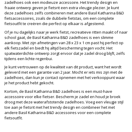
zadelhoes ook een modieuze accessoire. Het trendy design en
fraaie ontwerp geven je fietsrit een extra vleugje plezier. Je kunt
deze zadelhoes zelfs combineren met andere Basil Katharina B&D
fietsaccessoires, zoals de dubbele fietstas, om een complete
fietsoutfit te creëren die perfect op elkaar is afgestemd.
Of je nu dagelijks naar je werk fietst, recreatieve ritten maakt of naar
school gaat, de Basil Katharina B&D zadelhoes is een slimme
aankoop. Met zijn afmetingen van 28 x 23 x 1 cm past hij perfect op
elk fietszadel en biedt hij altijd bescherming tegen vocht. Het
spatwaterdichte ontwerp zorgt ervoor dat je zadel droog blijft, zelfs
tijdens een lichte regenbui.
Je kunt vertrouwen op de kwaliteit van dit product, want het wordt
geleverd met een garantie van 2 jaar. Mocht er iets mis zijn met de
zadelhoes, dan kun je contact opnemen met het verkooppunt waar
je het product hebt gekocht.
Kortom, de Basil Katharina B&D zadelhoes is een must-have
accessoire voor elke fietser. Bescherm je zadel en houd je broek
droog met deze waterafstotende zadelhoes. Voeg een vleugje stijl
toe aan je fietsrit met het trendy design en combineer het met
andere Basil Katharina B&D accessoires voor een complete
fietsoutfit.