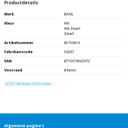
Productdetails
Merk
BASIL
Kleur
Wit
Wit.Zwart
Zwart
Artikelnummer
82150613
Fabrikantcode
50297
EAN
8715019502972
Voorraad
8 Items
GPSR fabrikant informatie
▾
Algemene pagina's