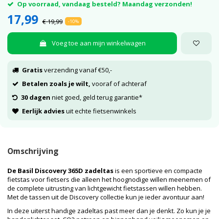
Op voorraad, vandaag besteld? Maandag verzonden!
17,99
€ 19,99
-10%
Voeg toe aan mijn winkelwagen
Gratis
verzending vanaf €50,-
Betalen zoals je wilt,
vooraf of achteraf
30 dagen
niet goed, geld terug garantie*
Eerlijk advies
uit echte fietsenwinkels
Omschrijving
De Basil Discovery 365D zadeltas
is een sportieve en compacte
fietstas voor fietsers die alleen het hoognodige willen meenemen of
de complete uitrusting van lichtgewicht fietstassen willen hebben.
Met de tassen uit de Discovery collectie kun je ieder avontuur aan!
In deze uiterst handige zadeltas past meer dan je denkt. Zo kun je je