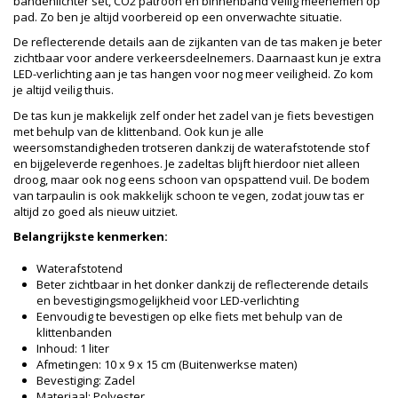
bandenlichter set, CO2 patroon en binnenband veilig meenemen op
pad. Zo ben je altijd voorbereid op een onverwachte situatie.
De reflecterende details aan de zijkanten van de tas maken je beter
zichtbaar voor andere verkeersdeelnemers. Daarnaast kun je extra
LED-verlichting aan je tas hangen voor nog meer veiligheid. Zo kom
je altijd veilig thuis.
De tas kun je makkelijk zelf onder het zadel van je fiets bevestigen
met behulp van de klittenband. Ook kun je alle
weersomstandigheden trotseren dankzij de waterafstotende stof
en bijgeleverde regenhoes. Je zadeltas blijft hierdoor niet alleen
droog, maar ook nog eens schoon van opspattend vuil. De bodem
van tarpaulin is ook makkelijk schoon te vegen, zodat jouw tas er
altijd zo goed als nieuw uitziet.
Belangrijkste kenmerken:
Waterafstotend
Beter zichtbaar in het donker dankzij de reflecterende details
en bevestigingsmogelijkheid voor LED-verlichting
Eenvoudig te bevestigen op elke fiets met behulp van de
klittenbanden
Inhoud: 1 liter
Afmetingen: 10 x 9 x 15 cm (Buitenwerkse maten)
Bevestiging: Zadel
Materiaal: Polyester