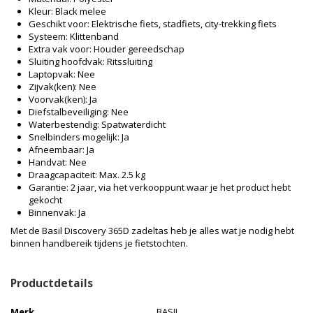
Kleur: Black melee
Geschikt voor: Elektrische fiets, stadfiets, city-trekking fiets
Systeem: Klittenband
Extra vak voor: Houder gereedschap
Sluiting hoofdvak: Ritssluiting
Laptopvak: Nee
Zijvak(ken): Nee
Voorvak(ken): Ja
Diefstalbeveiliging: Nee
Waterbestendig: Spatwaterdicht
Snelbinders mogelijk: Ja
Afneembaar: Ja
Handvat: Nee
Draagcapaciteit: Max. 2.5 kg
Garantie: 2 jaar, via het verkooppunt waar je het product hebt
gekocht
Binnenvak: Ja
Met de Basil Discovery 365D zadeltas heb je alles wat je nodig hebt
binnen handbereik tijdens je fietstochten.
Productdetails
Merk
BASIL