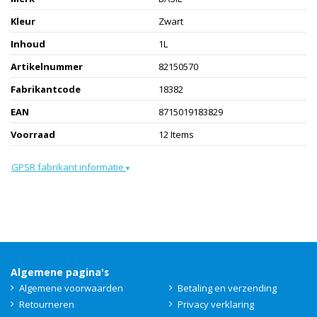
Kleur
Zwart
Inhoud
1L
Artikelnummer
82150570
Fabrikantcode
18382
EAN
8715019183829
Voorraad
12 Items
GPSR fabrikant informatie
▾
Algemene pagina's
Algemene voorwaarden
Betaling en verzending
Retourneren
Privacy verklaring