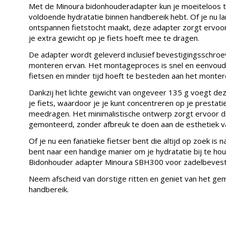
Met de Minoura bidonhouderadapter kun je moeiteloos t
voldoende hydratatie binnen handbereik hebt. Of je nu 
ontspannen fietstocht maakt, deze adapter zorgt ervoor d
je extra gewicht op je fiets hoeft mee te dragen.
De adapter wordt geleverd inclusief bevestigingsschroev
monteren ervan. Het montageproces is snel en eenvoudi
fietsen en minder tijd hoeft te besteden aan het monter
Dankzij het lichte gewicht van ongeveer 135 g voegt dez
je fiets, waardoor je je kunt concentreren op je prestat
meedragen. Het minimalistische ontwerp zorgt ervoor da
gemonteerd, zonder afbreuk te doen aan de esthetiek van
Of je nu een fanatieke fietser bent die altijd op zoek i
bent naar een handige manier om je hydratatie bij te hou
Bidonhouder adapter Minoura SBH300 voor zadelbevestig
Neem afscheid van dorstige ritten en geniet van het ge
handbereik.