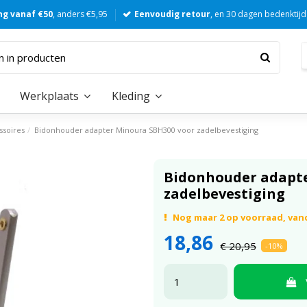
ng vanaf €50
, anders €5,95
Eenvoudig retour
, en 30 dagen bedenktijd
Werkplaats
Kleding
ssoires
Bidonhouder adapter Minoura SBH300 voor zadelbevestiging
Bidonhouder adapte
zadelbevestiging
Nog maar 2 op voorraad, va
18,86
€ 20,95
-10%