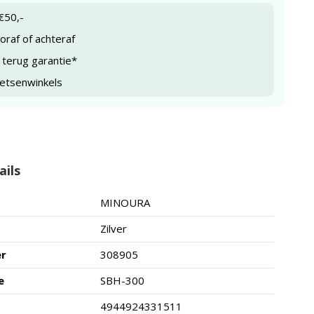
€50,-
raf of achteraf
 terug garantie*
ietsenwinkels
ails
MINOURA
Zilver
er
308905
e
SBH-300
4944924331511