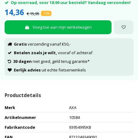
Op voorraad, voor 18:00 uur besteld? Vandaag verzonden!
14,36
€ 15,95
-10%
Voeg toe aan mijn winkelwagen
Gratis
verzending vanaf €50,-
Betalen zoals je wilt,
vooraf of achteraf
30 dagen
niet goed, geld terug garantie*
Eerlijk advies
uit echte fietsenwinkels
Productdetails
Merk
AXA
Artikelnummer
10584
Fabrikantcode
93954995KB
EAN
8713249349091