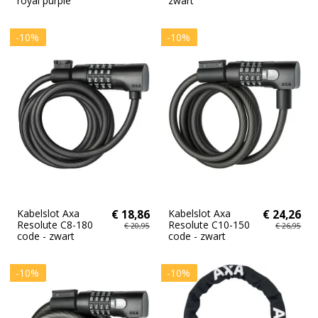
royal purple
zwart
-10%
-10%
Kabelslot Axa
€ 18,86
Kabelslot Axa
€ 24,26
Resolute C8-180
Resolute C10-150
€ 20,95
€ 26,95
code - zwart
code - zwart
-10%
-10%