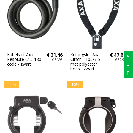
Kabelslot Axa
€ 31,46
Kettingslot Axa
€ 47,66
FILTER
Resolute C15-180
Clinch+ 105/7,5
€ 34,95
€ 52,95
code - zwart
met polyester
hoes - zwart
-10%
-10%