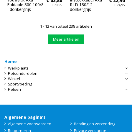
€ 63,86
€ 22,46
Foldable 800 100/8
RLD 180/12 -
€ 70,95
€ 24,95
- donkergrijs
donkergrijs
1 - 12 van totaal 238 artikelen
Meer artikelen
Home
Werkplaats
Fietsonderdelen
Winkel
Sportvoeding
Fietsen
Algemene pagina's
Algemene voorwaarden
Betaling en verzending
Retourneren
Privacy verklaring