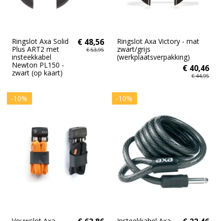
Ringslot Axa Solid
€ 48,56
Ringslot Axa Victory - mat
Plus ART2 met
zwart/grijs
€ 53,95
insteekkabel
(werkplaatsverpakking)
Newton PL150 -
€ 40,46
zwart (op kaart)
€ 44,95
-10%
-10%
Vouwslot Axa
Insteekkabel Axa