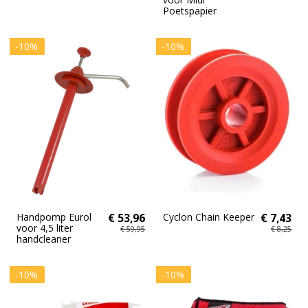
Poetspapier
-10%
-10%
Handpomp Eurol
€ 53,96
Cyclon Chain Keeper
€ 7,43
voor 4,5 liter
€ 59,95
€ 8,25
handcleaner
-10%
-10%