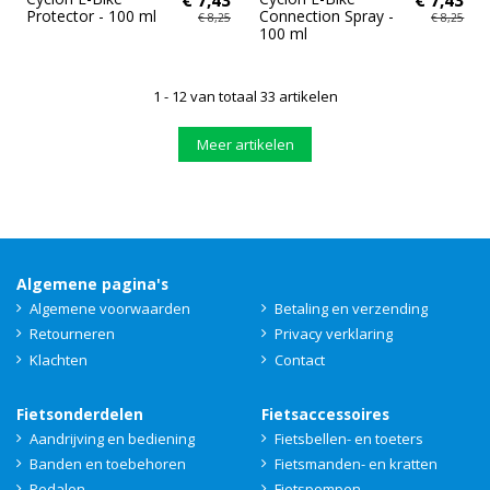
Protector - 100 ml
Connection Spray -
€ 8,25
€ 8,25
100 ml
1 - 12 van totaal 33 artikelen
Meer artikelen
Algemene pagina's
Algemene voorwaarden
Betaling en verzending
Retourneren
Privacy verklaring
Klachten
Contact
Fietsonderdelen
Fietsaccessoires
Aandrijving en bediening
Fietsbellen- en toeters
Banden en toebehoren
Fietsmanden- en kratten
Pedalen
Fietspompen