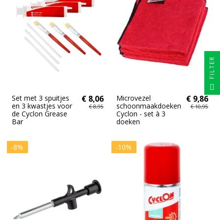
FILTER
Set met 3 spuitjes
€ 8,06
Microvezel
€ 9,86
en 3 kwastjes voor
schoonmaakdoeken
€ 8,95
€ 10,95
de Cyclon Grease
Cyclon - set à 3
Bar
doeken
-8%
-10%