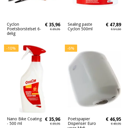
Cyclon
€ 35,96
Sealing paste
€ 47,89
Poetsborstelset 6-
Cyclon 500ml
€ 39,95
€ 51,50
delig
-10%
-6%
Nano Bike Coating
€ 35,96
Poetspapier
€ 46,95
- 500 ml
Dispenser Euro
€ 39,95
€ 49,95
voor Midi