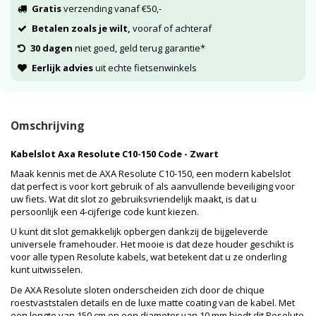
Gratis
verzending vanaf €50,-
Betalen zoals je wilt,
vooraf of achteraf
30 dagen
niet goed, geld terug garantie*
Eerlijk advies
uit echte fietsenwinkels
Omschrijving
Kabelslot Axa Resolute C10-150 Code - Zwart
Maak kennis met de AXA Resolute C10-150, een modern kabelslot
dat perfect is voor kort gebruik of als aanvullende beveiliging voor
uw fiets. Wat dit slot zo gebruiksvriendelijk maakt, is dat u
persoonlijk een 4-cijferige code kunt kiezen.
U kunt dit slot gemakkelijk opbergen dankzij de bijgeleverde
universele framehouder. Het mooie is dat deze houder geschikt is
voor alle typen Resolute kabels, wat betekent dat u ze onderling
kunt uitwisselen.
De AXA Resolute sloten onderscheiden zich door de chique
roestvaststalen details en de luxe matte coating van de kabel. Met
een lengte van 150 cm en een diameter van 10 mm biedt dit Resolute