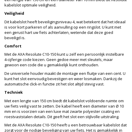
kabelslot optimale veiligheid.
Veiligheid
Dit kabelslot heeft beveiligingsniveau 4, wat betekent dat het ideaal
is voor kort parkeren of als aanvulling op een ringslot. U kunt met
een gerust hart uw fiets achterlaten, wetende dat deze goed
beveiligd is.
Comfort
Met de AXA Resolute C10-150 kunt u zelf een persoonlijk instelbare
4-cijferige code kiezen. Geen gedoe meer met sleutels, maar
gewoon een code die u gemakkelijk kunt onthouden.
De universele houder maakt de montage een fluitje van een cent. U
kunt het slot eenvoudig bevestigen en weer losmaken. Dankzij de
automatische click-in functie zit het slot altijd stevig vast.
Techniek
Met een lengte van 150 cm biedt dit kabelslot voldoende ruimte om
uw fiets veilig vast te zetten. De kabel heeft een diameter van Ø 10
mm en is voorzien van een luxe mat zwarte polyester coating en
roestvaststalen details. Dit geeft het slot een stijlvolle uitstraling.
Met de AXA Resolute C10-150 heeft u een betrouwbaar kabelslot dat
zorgt voor de nodige beveiliging van uw fiets. Het is gemakkelijk in