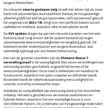
langere fietstochten.
De robuuste
zwarte geslepen velg
straalt niet alleen stijl uit, maar
biedt ook uitzonderlijke duurzaamheid. Dankzij de hoogwaardige
afwerking blijft het wiel lang in topconditie, zelfs bij intensief gebruik.
De velgmaat van
622 x 19C
zorgt voor een perfecte balans tussen
stabiliteit en snelheid, waardoor elke rit een plezier wordt.
De
RVS spaken
dragen bij aan het robuuste karakter van het wiel.
Roestvrij staal zorgt ervoor dat de spaken bestand zijn tegen
uiteenlopende weersomstandigheden en langdurig gebruik. Dit
betekent minder onderhoud en een langere levensduur, wat
uiteindelijk bijdraagt aan een betere fietservaring.
Een van de grootste voordelen van de
Shimano Nexus 7
versnellingsnaaf
is de veelzijdigheid. Met zeven versnellingen kan
eenvoudig worden geschakeld, ongeacht het terrein of de
weersomstandigheden. Deze naaf is ontworpen om naadloos te
functioneren, waardoor het rijden soepeler en efficiënter wordt.
Bovendien biedt de rollerbrakeaansluiting extra veiligheid en
controle, vooral bij onverwachte stops.
Installatie en compatibiliteit zijn eenvoudig dankzij het doordachte
ontwerp. Het wiel is geschikt voor de meeste stadsfietsen en
hybride fietsen, waardoor het een veelzijdige keuze is voor
verschillende fietsers. De combinatie van hoogwaardige materialen