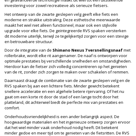
en geavanceerde technologie maakt dit wiel tot een uitstekende
investering voor zowel recreatieve als serieuze fietsers.
Het ontwerp van de zwarte geslepen velg geeft elke fiets een
moderne en strakke uitstraling. Deze esthetische meerwaarde
maakt het wiel niet alleen functioneel, maar ook een stijlvolle
upgrade voor elke fiets. De geïntegreerde RVS spaken versterken
dit moderne uiterlijk, terwijl ze tegelijkertijd zorgen voor een stevige
en betrouwbare structuur.
Door de integratie van de
Shimano Nexus 7 versnellingsnaaf
met
rollerbrake, wordt elke rit aangenamer. De naaf is ontworpen voor
optimale prestaties bij verschillende snelheden en omstandigheden.
Hierdoor kan de fietser zich volledig concentreren op het genieten
van de rit, zonder zich zorgen te maken over schakelen of remmen.
Daarnaast draagt de combinatie van de zwarte geslepen velg en de
RVS spaken bij aan een lichtere fiets. Minder gewicht betekent
snellere acceleratie en een algehele betere rijervaring. Of het nu
gaat om een korte rit door de stad of een lange tocht door het
platteland, dit achterwiel biedt de perfecte mix van prestaties en
comfort.
Onderhoudsvriendelijkheid is een ander belangrijk aspect. De
hoogwaardige materialen en het ingenieuze ontwerp zorgen ervoor
dat het wiel minder vaak onderhoud nodig heeft. Dit betekent
minder gedoe en meer tijd om te genieten van de fietsritten. De RVS