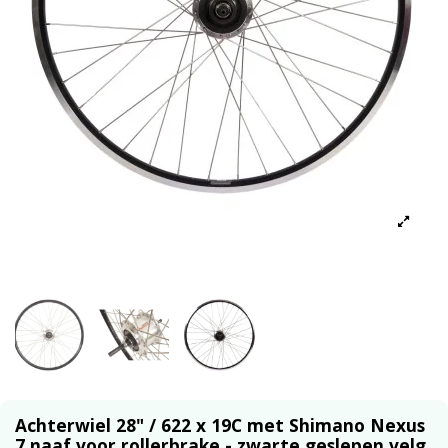
Achterwiel 28" / 622 x 19C met Shimano Nexus
7 naaf voor rollerbrake - zwarte geslepen velg