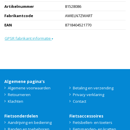
Artikelnummer
81528086
Fabrikantcode
AWIELN7ZWART
EAN
8718404521770
GPSR fabrikant informatie
▾
Algemene pagina's
Algemene voorwaarden
Betaling en verzending
Retourneren
Privacy verklaring
Klachten
Contact
Fietsonderdelen
Fietsaccessoires
Aandrijving en bediening
Fietsbellen- en toeters
Banden en toebehoren
Fietsmanden- en kratten