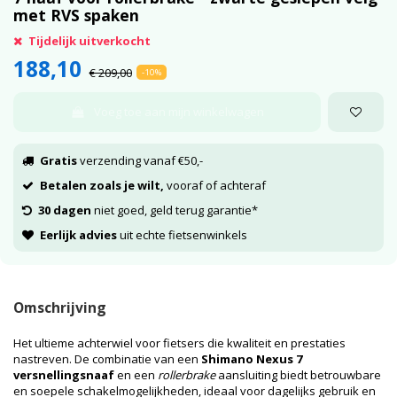
met RVS spaken
Tijdelijk uitverkocht
188,10
€ 209,00
-10%
Voeg toe aan mijn winkelwagen
Gratis
verzending vanaf €50,-
Betalen zoals je wilt,
vooraf of achteraf
30 dagen
niet goed, geld terug garantie*
Eerlijk advies
uit echte fietsenwinkels
Omschrijving
Het ultieme achterwiel voor fietsers die kwaliteit en prestaties
nastreven. De combinatie van een
Shimano Nexus 7
versnellingsnaaf
en een
rollerbrake
aansluiting biedt betrouwbare
en soepele schakelmogelijkheden, ideaal voor dagelijks gebruik en