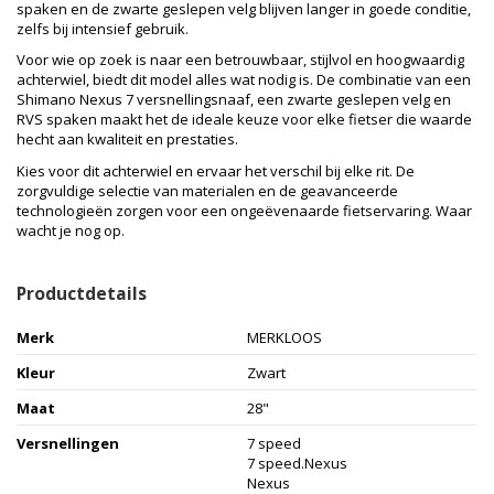
spaken en de zwarte geslepen velg blijven langer in goede conditie,
zelfs bij intensief gebruik.
Voor wie op zoek is naar een betrouwbaar, stijlvol en hoogwaardig
achterwiel, biedt dit model alles wat nodig is. De combinatie van een
Shimano Nexus 7 versnellingsnaaf, een zwarte geslepen velg en
RVS spaken maakt het de ideale keuze voor elke fietser die waarde
hecht aan kwaliteit en prestaties.
Kies voor dit achterwiel en ervaar het verschil bij elke rit. De
zorgvuldige selectie van materialen en de geavanceerde
technologieën zorgen voor een ongeëvenaarde fietservaring. Waar
wacht je nog op.
Productdetails
Merk
MERKLOOS
Kleur
Zwart
Maat
28"
Versnellingen
7 speed
7 speed.Nexus
Nexus