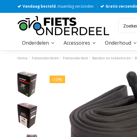
Vandaag besteld
, maandag verzonden
Gratis verzendi
Onderdelen
Accessoires
Onderhoud
Home
Fietsonderdelen
Fietsonderdeel
Banden en toebehoren
B
-10%