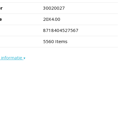
er
30020027
e
20X4.00
8718404527567
5560 Items
 informatie
▾