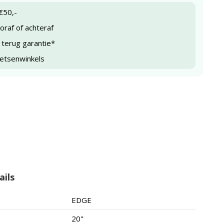
€50,-
raf of achteraf
 terug garantie*
ietsenwinkels
ails
EDGE
20"