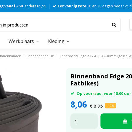
ng vanaf €50
, anders €5,95
Eenvoudig retour
, en 30 dagen bedenktijd
Werkplaats
Kleding
innenbanden
Binnenbanden 20"
Binnenband Edge 20 x 4.00 AV-40mm (geschikt 
Binnenband Edge 20 
Fatbikes)
Op voorraad, voor 18:00 uu
8,06
€ 8,95
-10%