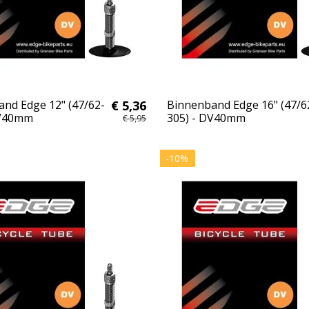
nd Edge 12" (47/62-
€ 5,36
Binnenband Edge 16" (47/6
DV40mm
305) - DV40mm
€ 5,95
-10%