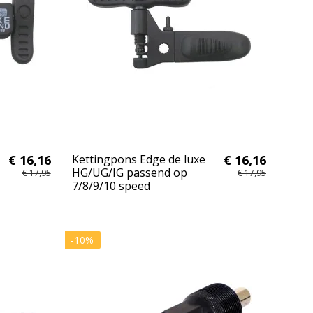
€ 16,16
Kettingpons Edge de luxe
€ 16,16
HG/UG/IG passend op
€ 17,95
€ 17,95
7/8/9/10 speed
-10%