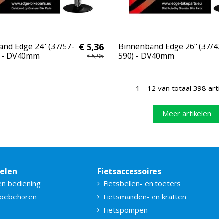
nd Edge 24" (37/57-
€ 5,36
Binnenband Edge 26" (37/4
) - DV40mm
590) - DV40mm
€ 5,95
1 - 12 van totaal 398 art
Meer artikelen
delen
Fietsaccessoires
en bediening
Fietsbellen- en toeters
toebehoren
Fietsmanden- en kratten
Fietspompen