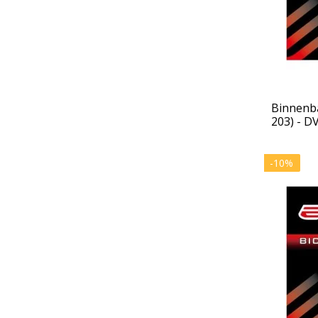
Binnenba
203) - 
-10%