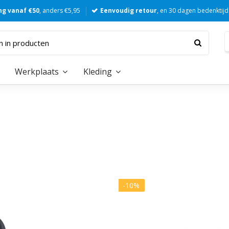
ng vanaf €50
, anders €5,95
Eenvoudig retour
, en 30 dagen bedenktijd
Werkplaats
Kleding
-10%