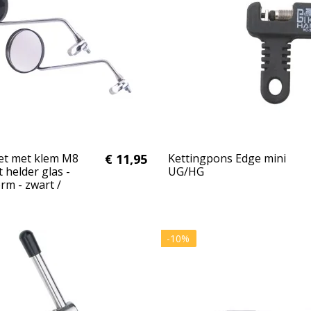
et met klem M8
€ 11,95
Kettingpons Edge mini
 helder glas -
UG/HG
rm - zwart /
-10%