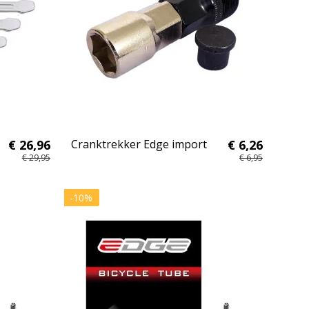
€ 26,96
Cranktrekker Edge import
€ 6,26
€ 29,95
€ 6,95
-10%