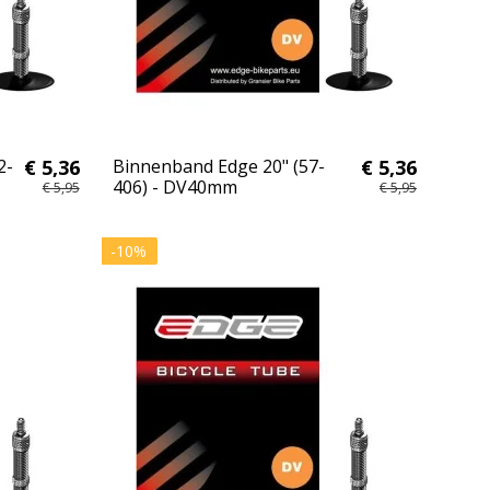
2-
€ 5,36
Binnenband Edge 20" (57-
€ 5,36
406) - DV40mm
€ 5,95
€ 5,95
-10%