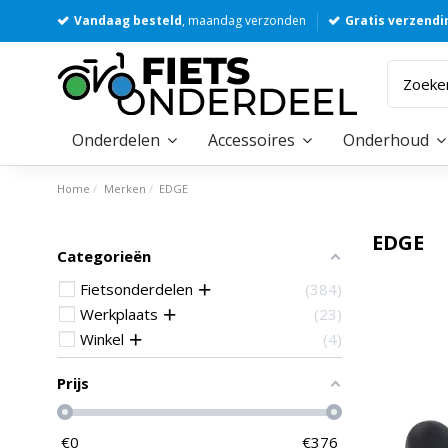
Vandaag besteld
, maandag verzonden
Gratis verzendi
Onderdelen
Accessoires
Onderhoud
Home
Merken
EDGE
EDGE
Categorieën
Fietsonderdelen
384
Werkplaats
23
Winkel
4
Prijs
€
0
€
376