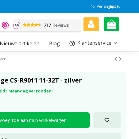
Verlanglijst (
0
)
Klantenservice
Nieuwe artikelen
Blog
lver
ge CS-R9011 11-32T - zilver
eld? Maandag verzonden!
Voeg toe aan mijn winkelwagen