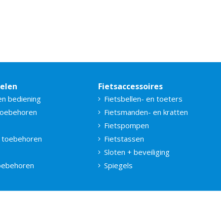
delen
Fietsaccessoires
en bediening
Fietsbellen- en toeters
toebehoren
Fietsmanden- en kratten
Fietspompen
 toebehoren
Fietstassen
Sloten + beveiliging
toebehoren
Spiegels