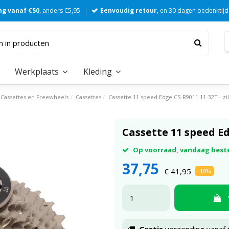
ng vanaf €50
, anders €5,95
Eenvoudig retour
, en 30 dagen bedenktijd
Werkplaats
Kleding
Cassettes en Freewheels
Cassettes
Cassette 11 speed Edge CS-R9011 11-32T - zi
Cassette 11 speed Ed
Op voorraad, vandaag best
37,75
€ 41,95
-10%