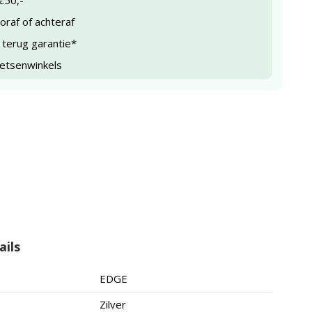
€50,-
raf of achteraf
 terug garantie*
ietsenwinkels
ails
EDGE
Zilver