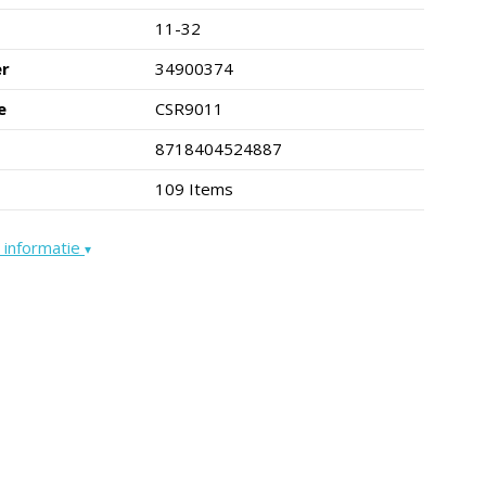
11-32
er
34900374
e
CSR9011
8718404524887
109 Items
 informatie
▾