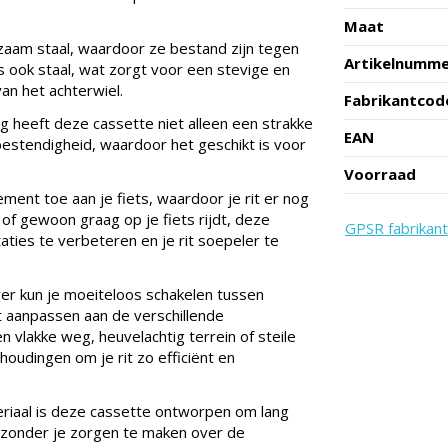
Maat
zaam staal, waardoor ze bestand zijn tegen
Artikelnumm
is ook staal, wat zorgt voor een stevige en
an het achterwiel.
Fabrikantcod
g heeft deze cassette niet alleen een strakke
EAN
bestendigheid, waardoor het geschikt is voor
Voorraad
ement toe aan je fiets, waardoor je rit er nog
 of gewoon graag op je fiets rijdt, deze
GPSR fabrikant
ties te verbeteren en je rit soepeler te
r kun je moeiteloos schakelen tussen
nt aanpassen aan de verschillende
n vlakke weg, heuvelachtig terrein of steile
oudingen om je rit zo efficiënt en
riaal is deze cassette ontworpen om lang
 zonder je zorgen te maken over de