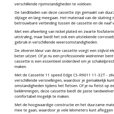
verschillende rijomstandigheden te voldoen.
De tandbladen van deze cassette zijn gemaakt van duur
slijtage en lang meegaan. Het materiaal van de sluitring 
betrouwbare verbinding tussen de cassette en de naaf v
Met een afwerking van nickel plated en zwarte fosfaterin
uitstraling, maar biedt het ook een uitstekende corrosie
gebruik in verschillende weersomstandigheden.
De zilveren kleur van deze cassette voegt een stijlvol el
beter uitziet. Of je nu een professionele wielrenner bent
cassette is een essentieel onderdeel om je schakelpresta
maken.
Met de Cassette 11 speed Edge CS-R9011 11-32T - zilve
verschillende versnellingen, waardoor je gemakkelijk ku
omstandigheden tijdens het fietsen. Of je nu fietst op ee
beklimmingen, deze cassette biedt de juiste tandwielverh
comfortabel mogelijk te maken.
Met de hoogwaardige constructie en het duurzame mate
mee te gaan, waardoor je vele kilometers kunt afleggen