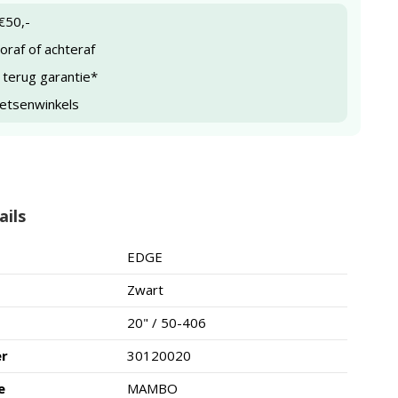
€50,-
raf of achteraf
 terug garantie*
ietsenwinkels
ails
EDGE
Zwart
20" / 50-406
er
30120020
e
MAMBO