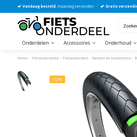
Vandaag besteld
, maandag verzonden
Gratis verzendi
Onderdelen
Accessoires
Onderhoud
Home
Fietsonderdelen
Fietsonderdeel
Banden en toebehoren
B
-10%