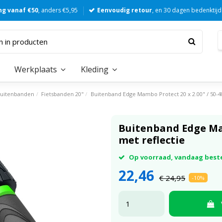
ng vanaf €50
, anders €5,95
Eenvoudig retour
, en 30 dagen bedenktijd
Werkplaats
Kleding
uitenbanden
Fietsbanden 20"
Buitenband Edge Mambo Protect 20 x 2.00" / 50-40
Buitenband Edge Mam
met reflectie
Op voorraad, vandaag best
22,46
€ 24,95
-10%