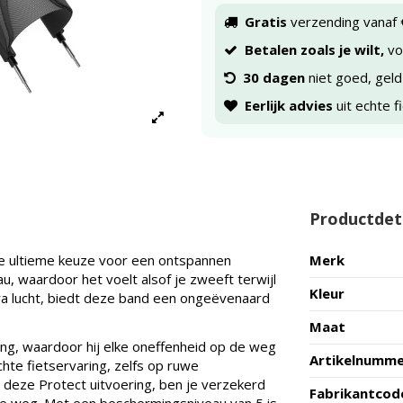
Gratis
verzending vanaf 
Betalen zoals je wilt,
voo
30 dagen
niet goed, geld
Eerlijk advies
uit echte f
Productdet
e ultieme keuze voor een ontspannen
Merk
au, waardoor het voelt alsof je zweeft terwijl
Kleur
tra lucht, biedt deze band een ongeëvenaard
Maat
ng, waardoor hij elke oneffenheid op de weg
Artikelnumm
hte fietservaring, zelfs op ruwe
deze Protect uitvoering, ben je verzekerd
Fabrikantcod
 de weg. Met een beschermingsniveau van 5 is