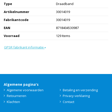
Type
Draadband
Artikelnummer
30014019
Fabrikantcode
30014019
EAN
8718404530987
Voorraad
129 Items
GPSR fabrikant informatie
▾
Algemene pagina's
Algemene voorwaarden
Betaling en verzending
Retourneren
Privacy verklaring
Klachten
Contact