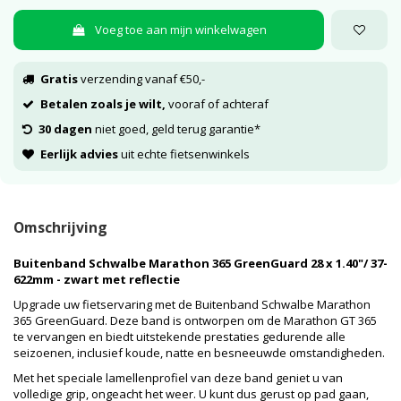
Voeg toe aan mijn winkelwagen
Gratis
verzending vanaf €50,-
Betalen zoals je wilt,
vooraf of achteraf
30 dagen
niet goed, geld terug garantie*
Eerlijk advies
uit echte fietsenwinkels
Omschrijving
Buitenband Schwalbe Marathon 365 GreenGuard 28 x 1.40"/ 37-
622mm - zwart met reflectie
Upgrade uw fietservaring met de Buitenband Schwalbe Marathon
365 GreenGuard. Deze band is ontworpen om de Marathon GT 365
te vervangen en biedt uitstekende prestaties gedurende alle
seizoenen, inclusief koude, natte en besneeuwde omstandigheden.
Met het speciale lamellenprofiel van deze band geniet u van
volledige grip, ongeacht het weer. U kunt dus gerust op pad gaan,