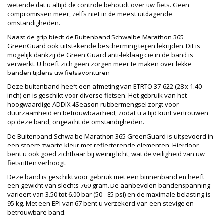
wetende dat u altijd de controle behoudt over uw fiets. Geen
compromissen meer, zelfs niet in de meest uitdagende
omstandigheden.
Naast de grip biedt de Buitenband Schwalbe Marathon 365
GreenGuard ook uitstekende bescherming tegen lekrijden. Dit is
mogelijk dankzij de Green Guard anti-leklaag die in de band is
verwerkt. U hoeft zich geen zorgen meer te maken over lekke
banden tijdens uw fietsavonturen.
Deze buitenband heeft een afmeting van ETRTO 37-622 (28 x 1.40
inch) en is geschikt voor diverse fietsen. Het gebruik van het
hoogwaardige ADDIX 4Season rubbermengsel zorgt voor
duurzaamheid en betrouwbaarheid, zodat u altijd kunt vertrouwen
op deze band, ongeacht de omstandigheden.
De Buitenband Schwalbe Marathon 365 GreenGuard is uitgevoerd in
een stoere zwarte kleur met reflecterende elementen. Hierdoor
bent u ook goed zichtbaar bij weinig licht, wat de veiligheid van uw
fietsritten verhoogt.
Deze band is geschikt voor gebruik met een binnenband en heeft
een gewicht van slechts 760 gram. De aanbevolen bandenspanning
varieert van 3.50 tot 6.00 bar (50 - 85 psi) en de maximale belasting is
95 kg. Met een EPI van 67 bent u verzekerd van een stevige en
betrouwbare band.