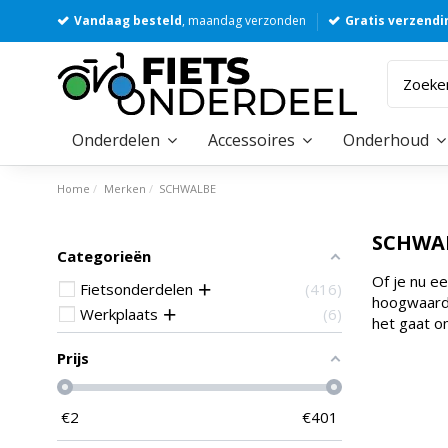
Vandaag besteld
, maandag verzonden
Gratis verzendi
Onderdelen
Accessoires
Onderhoud
Home
Merken
SCHWALBE
SCHWA
Categorieën
Of je nu e
Fietsonderdelen
416
hoogwaardi
Werkplaats
6
het gaat o
Prijs
€
2
€
401