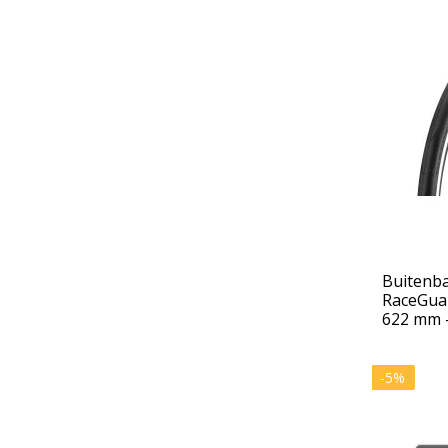
Buitenb
RaceGuar
622 mm -
-5%