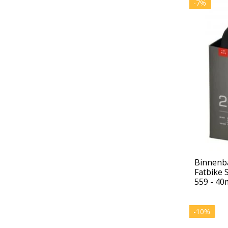
-7%
Binnenb
Fatbike 
559 - 40
-10%