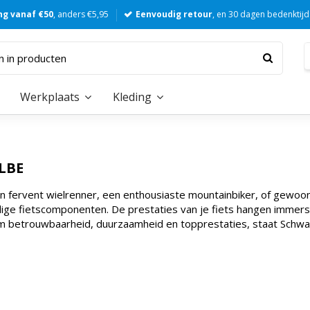
ng vanaf €50
, anders €5,95
Eenvoudig retour
, en 30 dagen bedenktijd
Werkplaats
Kleding
LBE
en fervent wielrenner, een enthousiaste mountainbiker, of gewoon 
ge fietscomponenten. De prestaties van je fiets hangen immers af
m betrouwbaarheid, duurzaamheid en topprestaties, staat Schwalb