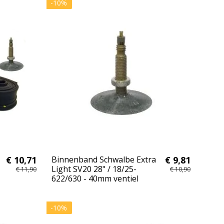
-10%
1
€ 10,71
Binnenband Schwalbe Extra
€ 9,81
Light SV20 28" / 18/25-
€ 11,90
€ 10,90
622/630 - 40mm ventiel
-10%