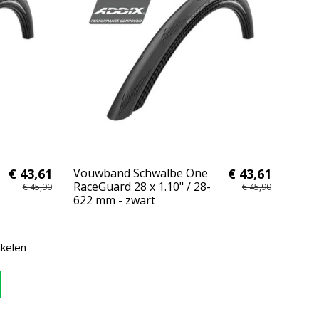
€ 43,61
Vouwband Schwalbe One
€ 43,61
RaceGuard 28 x 1.10" / 28-
€ 45,90
€ 45,90
622 mm - zwart
ikelen