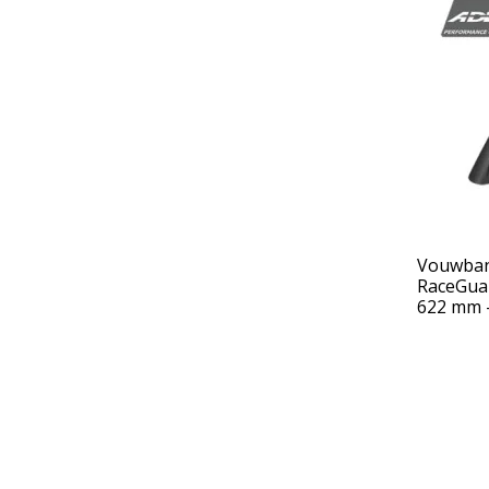
Vouwban
RaceGuar
622 mm -