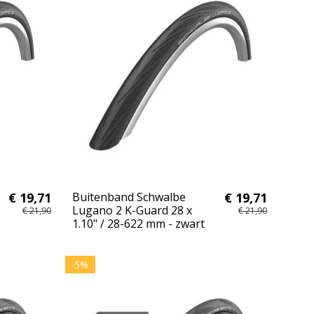
€ 19,71
Buitenband Schwalbe
€ 19,71
Lugano 2 K-Guard 28 x
€ 21,90
€ 21,90
1.10" / 28-622 mm - zwart
-5%