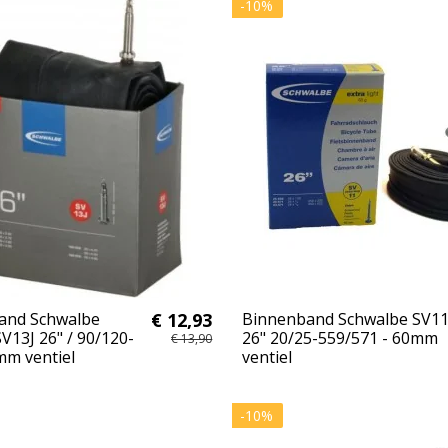
-10%
and Schwalbe
€ 12,93
Binnenband Schwalbe SV1
SV13J 26" / 90/120-
26" 20/25-559/571 - 60mm
€ 13,90
mm ventiel
ventiel
-10%