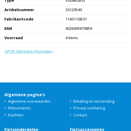
Type
Vouwband
Artikelnummer
30129549
Fabrikantcode
11601108.01
EAN
4026495879859
Voorraad
4 Items
GPSR fabrikant informatie
▾
Algemene pagina's
Algemene voorwaarden
Betaling en verzending
Retourneren
Privacy verklaring
Klachten
Contact
Fietsonderdelen
Fietsaccessoires