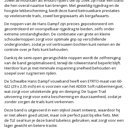
zowel all mountain als enduro rijders die op zoek zijn naar een band
die hen overal naartoe kan brengen. Met geweldig rijgedrag en de
hoogste lekbescherming, biedt deze band betrouwbare prestaties
op veeleisende trails, zowel bergopwaarts als bergafwaarts.
De noppen van de Hans Dampf zijn precies gepositioneerd om
gecontroleerd en voorspelbaar rijgedrag te bieden, zelfs onder
extreme omstandigheden. De combinatie van grote en kleine
schoudernoppen zorgt voor optimale grip op verschillende
ondergronden, zodat je vol vertrouwen bochten kunt nemen en de
controle over je fiets kunt behouden.
Dankzij de semi-open gerangschikte noppen wordt de zelfreiniging
van de band geoptimaliseerd, terwijl de rolweerstand beperkt blijft.
Hierdoor kun je met minimale inspanning snelheid behouden en
soepel over ruig terrein rijden.
De Schwalbe Hans Dampf vouwband heeft een ETRTO-maat van 60-
622 (29 x 2.35 inch) en is voorzien van het ADDIX Soft rubbermengsel,
wat zorgt voor uitstekende grip en demping. De Super Trail
uitvoering zorgt voor extra bescherming en duurzaamheid, zodat je
zonder zorgen de trails kunt verkennen.
Deze band is uitgevoerd in een stijlvol zwart ontwerp, waardoor hij
er niet alleen goed uitziet, maar ook perfect past bij elke fiets. Met
de TLE seal kun je deze band tubeless gebruiken, wat zorgt voor een
lager gewicht en betere tractie.