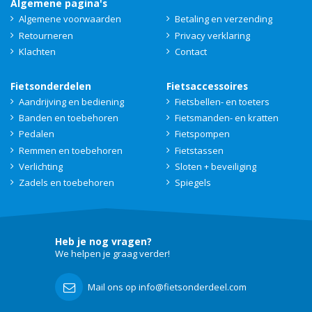
Algemene pagina's
Algemene voorwaarden
Betaling en verzending
Retourneren
Privacy verklaring
Klachten
Contact
Fietsonderdelen
Fietsaccessoires
Aandrijving en bediening
Fietsbellen- en toeters
Banden en toebehoren
Fietsmanden- en kratten
Pedalen
Fietspompen
Remmen en toebehoren
Fietstassen
Verlichting
Sloten + beveiliging
Zadels en toebehoren
Spiegels
Heb je nog vragen?
We helpen je graag verder!
Mail ons op info@fietsonderdeel.com