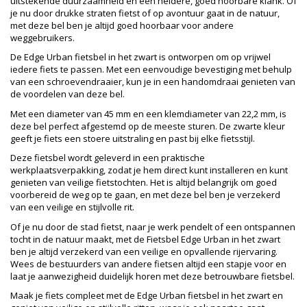
uitstekende duurzaamheid en een heldere, goed hoorbare klank. Of
je nu door drukke straten fietst of op avontuur gaat in de natuur,
met deze bel ben je altijd goed hoorbaar voor andere
weggebruikers.
De Edge Urban fietsbel in het zwart is ontworpen om op vrijwel
iedere fiets te passen. Met een eenvoudige bevestiging met behulp
van een schroevendraaier, kun je in een handomdraai genieten van
de voordelen van deze bel.
Met een diameter van 45 mm en een klemdiameter van 22,2 mm, is
deze bel perfect afgestemd op de meeste sturen. De zwarte kleur
geeft je fiets een stoere uitstraling en past bij elke fietsstijl.
Deze fietsbel wordt geleverd in een praktische
werkplaatsverpakking, zodat je hem direct kunt installeren en kunt
genieten van veilige fietstochten. Het is altijd belangrijk om goed
voorbereid de weg op te gaan, en met deze bel ben je verzekerd
van een veilige en stijlvolle rit.
Of je nu door de stad fietst, naar je werk pendelt of een ontspannen
tocht in de natuur maakt, met de Fietsbel Edge Urban in het zwart
ben je altijd verzekerd van een veilige en opvallende rijervaring.
Wees de bestuurders van andere fietsen altijd een stapje voor en
laat je aanwezigheid duidelijk horen met deze betrouwbare fietsbel.
Maak je fiets compleet met de Edge Urban fietsbel in het zwart en