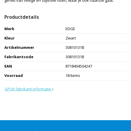
geniet van veilige en stijlvolle ritten, waar je ook naartoe gaat.
Productdetails
Merk
EDGE
Kleur
Zwart
Artikelnummer
30810131B
Fabrikantcode
30810131B
EAN
8718404504247
Voorraad
18 Items
GPSR fabrikant informatie
▾