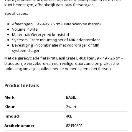
kunt bevestigen, afhankelijk van jouw fietsdrager.
Specificaties:
Afmetingen: 39 x 49 x 26 cm (Buitenwerkse maten)
Volume: 40 liter
Materiaal: Gerecycled kunststof
Systeem: Crate mounting set of MIK adapterplaat
Bevestiging: In combinatie met voordrager of MIK
systeemdrager
Met de gerecyclede fietskrat Basil Crate L 40.0 liter 39 x 49 x 26 cm -
black ben je verzekerd van een veilige, duurzame en praktische
oplossing om al je spullen mee te nemen tijdens het fietsen.
Productdetails
Merk
BASIL
Kleur
Zwart
Inhoud
40L
Artikelnummer
82150602