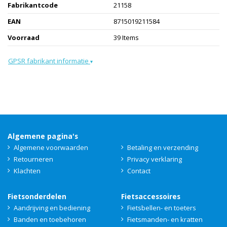
Fabrikantcode
21158
EAN
8715019211584
Voorraad
39 Items
GPSR fabrikant informatie
▾
Algemene pagina's
Algemene voorwaarden
Betaling en verzending
Retourneren
Privacy verklaring
Klachten
Contact
Fietsonderdelen
Fietsaccessoires
Aandrijving en bediening
Fietsbellen- en toeters
Banden en toebehoren
Fietsmanden- en kratten