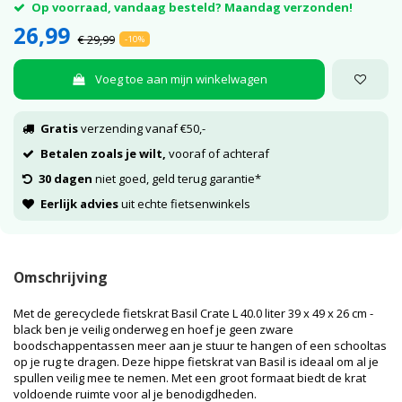
Op voorraad, vandaag besteld? Maandag verzonden!
26,99
€ 29,99
-10%
Voeg toe aan mijn winkelwagen
Gratis
verzending vanaf €50,-
Betalen zoals je wilt,
vooraf of achteraf
30 dagen
niet goed, geld terug garantie*
Eerlijk advies
uit echte fietsenwinkels
Omschrijving
Met de gerecyclede fietskrat Basil Crate L 40.0 liter 39 x 49 x 26 cm -
black ben je veilig onderweg en hoef je geen zware
boodschappentassen meer aan je stuur te hangen of een schooltas
op je rug te dragen. Deze hippe fietskrat van Basil is ideaal om al je
spullen veilig mee te nemen. Met een groot formaat biedt de krat
voldoende ruimte voor al je benodigdheden.