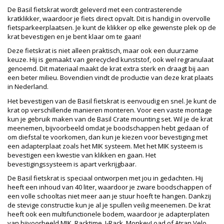
De Basil fietskrat wordt geleverd met een contrasterende
kratklikker, waardoor je fiets direct opvalt. Dit is handig in overvolle
fietsparkeerplaatsen. Je kunt de klikker op elke gewenste plek op de
krat bevestigen en je bent klaar om te gaan!
Deze fietskrat is niet alleen praktisch, maar ook een duurzame
keuze. Hij is gemaakt van gerecycled kunststof, ook wel regranulaat
genoemd. Dit materiaal maakt de krat extra sterk en draagt bij aan
een beter milieu. Bovendien vindt de productie van deze krat plaats
in Nederland.
Het bevestigen van de Basil fietskrat is eenvoudig en snel. Je kunt de
krat op verschillende manieren monteren. Voor een vaste montage
kun je gebruik maken van de Basil Crate mounting set. Wil je de krat
meenemen, bijvoorbeeld omdat je boodschappen hebt gedaan of
om diefstal te voorkomen, dan kun je kiezen voor bevestiging met
een adapterplaat zoals het MIK systeem. Met het MIK systeem is
bevestigen een kwestie van klikken en gaan. Het
bevestigingssysteem is apart verkrijgbaar.
De Basil fietskrat is speciaal ontworpen met jou in gedachten. Hij
heeft een inhoud van 40 liter, waardoor je zware boodschappen of
een volle schooltas niet meer aan je stuur hoeft te hangen. Dankzij
de stevige constructie kun je al je spullen veilig meenemen. De krat
heeft ook een multifunctionele bodem, waardoor je adapterplaten
van bijvoorbeeld MIK, Racktime, I-Rack, MonkeyLoad of Atran Velo