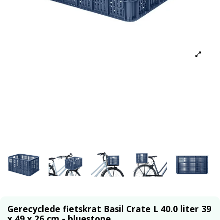
Gerecyclede fietskrat Basil Crate L 40.0 liter 39
x 49 x 26 cm - bluestone