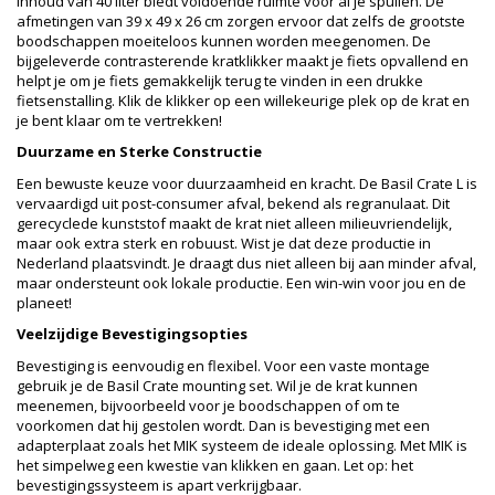
inhoud van 40 liter biedt voldoende ruimte voor al je spullen. De
afmetingen van 39 x 49 x 26 cm zorgen ervoor dat zelfs de grootste
boodschappen moeiteloos kunnen worden meegenomen. De
bijgeleverde contrasterende kratklikker maakt je fiets opvallend en
helpt je om je fiets gemakkelijk terug te vinden in een drukke
fietsenstalling. Klik de klikker op een willekeurige plek op de krat en
je bent klaar om te vertrekken!
Duurzame en Sterke Constructie
Een bewuste keuze voor duurzaamheid en kracht. De Basil Crate L is
vervaardigd uit post-consumer afval, bekend als regranulaat. Dit
gerecyclede kunststof maakt de krat niet alleen milieuvriendelijk,
maar ook extra sterk en robuust. Wist je dat deze productie in
Nederland plaatsvindt. Je draagt dus niet alleen bij aan minder afval,
maar ondersteunt ook lokale productie. Een win-win voor jou en de
planeet!
Veelzijdige Bevestigingsopties
Bevestiging is eenvoudig en flexibel. Voor een vaste montage
gebruik je de Basil Crate mounting set. Wil je de krat kunnen
meenemen, bijvoorbeeld voor je boodschappen of om te
voorkomen dat hij gestolen wordt. Dan is bevestiging met een
adapterplaat zoals het MIK systeem de ideale oplossing. Met MIK is
het simpelweg een kwestie van klikken en gaan. Let op: het
bevestigingssysteem is apart verkrijgbaar.