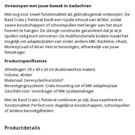
Ontworpen met Jouw Gemak in Gedachten
Met oog voor zowel functionaliteit als gebruiksgemak ontworpen. De
Basil Crate L fietskrat biedt een royale inhoud van 40 liter, zodat
zware boodschappen of schoolspullen niet langer aan het stuur
hoeven te hangen. De stevige constructie garandeert dat je al je
spullen veilig kunt vervoeren. De multifunctionele bodem maakt het
mogelijk om adapterplaten van onder andere MIK, Racktime, I-Rack,
MonkeyLoad of Atran Velo te bevestigen, afhankelijk van jouw
fietsdrager.
Productspecificaties
Afmetingen: 39 x 49 x 26 cm (buitenwerkse maten)
Volume: 40 liter
Materiaal: Gerecycled kunststof
Bevestigingssysteem: Crate mounting set of MIK adapterplaat
Geschikt voor: Voordrager of MIK systeemdrager
Met de Basil Crate L fietskrat combineer je stijl, duurzaamheid en
functionaliteit. Perfect voor dagelijkse boodschappen, schoolspullen
of andere benodigdheden.
Productdetails