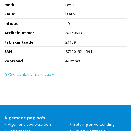
Merk
BASIL
Kleur
Blauw
Inhoud
40L
Artikelnummer
82150603
Fabrikantcode
21159
EAN
8715019211591
Voorraad
41 Items
GPSR fabrikant informatie
▾
Algemene pagina's
Algemene voorwaarden
Betaling en verzending