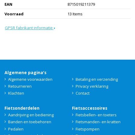
EAN
8715019211379
Voorraad
13 Items
GPSR fabrikant informatie
▾
Algemene pagina's
Algemene voorwaarden
Betaling en verzending
Retourneren
Privacy verklaring
Klachten
Contact
Fietsonderdelen
Fietsaccessoires
Aandrijving en bediening
Fietsbellen- en toeters
Banden en toebehoren
Fietsmanden- en kratten
Pedalen
Fietspompen