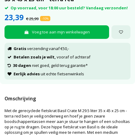
Op voorraad, voor 18:00 uur besteld? Vandaag verzonden!
23,39
€ 25,99
-10%
Voeg toe aan mijn winkelwagen
Gratis
verzending vanaf €50,-
Betalen zoals je wilt,
vooraf of achteraf
30 dagen
niet goed, geld terug garantie*
Eerlijk advies
uit echte fietsenwinkels
Omschrijving
Met de gerecyclede fietskrat Basil Crate M 29.5 liter 35 x 45 x 25 cm -
terra red ben je veilig onderweg en hoef je geen zware
boodschappentassen meer aan je stuur te hangen of een schooltas
op je rug te dragen. Deze hippe fietskrat van Basil is de ideale
oplossing om je spullen veilig mee te nemen. Met een medium