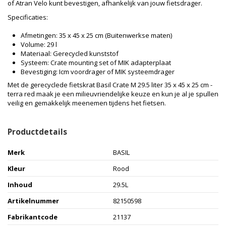
of Atran Velo kunt bevestigen, afhankelijk van jouw fietsdrager.
Specificaties:
Afmetingen: 35 x 45 x 25 cm (Buitenwerkse maten)
Volume: 29 l
Materiaal: Gerecycled kunststof
Systeem: Crate mounting set of MIK adapterplaat
Bevestiging: Icm voordrager of MIK systeemdrager
Met de gerecyclede fietskrat Basil Crate M 29.5 liter 35 x 45 x 25 cm -
terra red maak je een milieuvriendelijke keuze en kun je al je spullen
veilig en gemakkelijk meenemen tijdens het fietsen.
Productdetails
Merk
BASIL
Kleur
Rood
Inhoud
29.5L
Artikelnummer
82150598
Fabrikantcode
21137