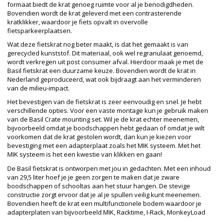
formaat biedt de krat genoeg ruimte voor al je benodigdheden.
Bovendien wordt de krat geleverd met een contrasterende
kratklikker, waardoor je fiets opvalt in overvolle
fietsparkeerplaatsen.
Wat deze fietskrat nog beter maakt, is dat het gemaakt is van
gerecycled kunststof. Dit materiaal, ook wel regranulaat genoemd,
wordt verkregen uit post consumer afval. Hierdoor maak je met de
Basil fietskrat een duurzame keuze. Bovendien wordt de krat in
Nederland geproduceerd, wat ook bijdraagt aan het verminderen
van de milieu-impact.
Het bevestigen van de fietskrat is zeer eenvoudig en snel. Je hebt
verschillende opties. Voor een vaste montage kun je gebruik maken
van de Basil Crate mounting set. Wil je de krat echter meenemen,
bijvoorbeeld omdat je boodschappen hebt gedaan of omdat je wilt
voorkomen dat de krat gestolen wordt, dan kun je kiezen voor
bevestiging met een adapterplaat zoals het MIK systeem. Met het
MIK systeem is het een kwestie van klikken en gaan!
De Basil fietskrat is ontworpen met jou in gedachten. Met een inhoud
van 29,5 liter hoef je je geen zorgen te maken dat je zware
boodschappen of schooltas aan het stuur hangen. De stevige
constructie zorgt ervoor dat je al je spullen veilig kunt meenemen.
Bovendien heeft de krat een multifunctionele bodem waardoor je
adapterplaten van bijvoorbeeld MIK, Racktime, I-Rack, MonkeyLoad