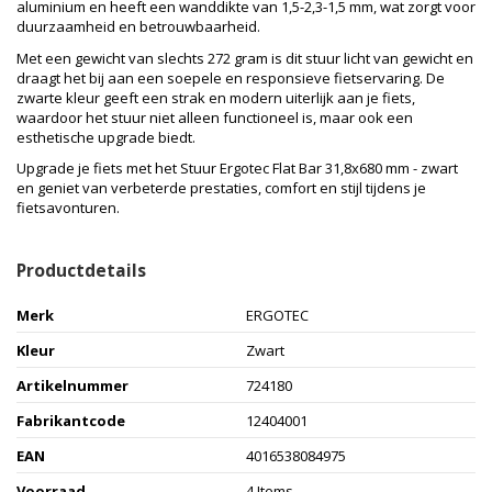
aluminium en heeft een wanddikte van 1,5-2,3-1,5 mm, wat zorgt voor
duurzaamheid en betrouwbaarheid.
Met een gewicht van slechts 272 gram is dit stuur licht van gewicht en
draagt het bij aan een soepele en responsieve fietservaring. De
zwarte kleur geeft een strak en modern uiterlijk aan je fiets,
waardoor het stuur niet alleen functioneel is, maar ook een
esthetische upgrade biedt.
Upgrade je fiets met het Stuur Ergotec Flat Bar 31,8x680 mm - zwart
en geniet van verbeterde prestaties, comfort en stijl tijdens je
fietsavonturen.
Productdetails
Merk
ERGOTEC
Kleur
Zwart
Artikelnummer
724180
Fabrikantcode
12404001
EAN
4016538084975
Voorraad
4 Items