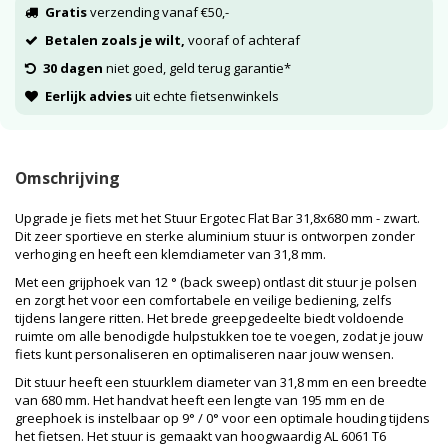
Gratis
verzending vanaf €50,-
Betalen zoals je wilt,
vooraf of achteraf
30 dagen
niet goed, geld terug garantie*
Eerlijk advies
uit echte fietsenwinkels
Omschrijving
Upgrade je fiets met het Stuur Ergotec Flat Bar 31,8x680 mm - zwart.
Dit zeer sportieve en sterke aluminium stuur is ontworpen zonder
verhoging en heeft een klemdiameter van 31,8 mm.
Met een grijphoek van 12 ° (back sweep) ontlast dit stuur je polsen
en zorgt het voor een comfortabele en veilige bediening, zelfs
tijdens langere ritten. Het brede greepgedeelte biedt voldoende
ruimte om alle benodigde hulpstukken toe te voegen, zodat je jouw
fiets kunt personaliseren en optimaliseren naar jouw wensen.
Dit stuur heeft een stuurklem diameter van 31,8 mm en een breedte
van 680 mm. Het handvat heeft een lengte van 195 mm en de
greephoek is instelbaar op 9° / 0° voor een optimale houding tijdens
het fietsen. Het stuur is gemaakt van hoogwaardig AL 6061 T6