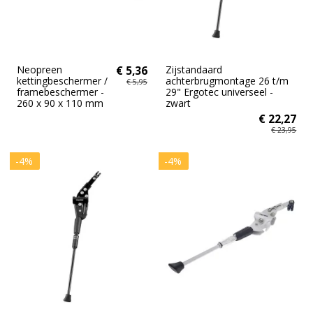
Neopreen
€ 5,36
Zijstandaard
kettingbeschermer /
achterbrugmontage 26 t/m
€ 5,95
framebeschermer -
29" Ergotec universeel -
260 x 90 x 110 mm
zwart
€ 22,27
€ 23,95
-4%
-4%