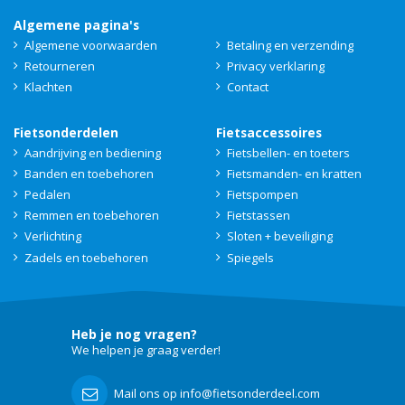
Algemene pagina's
Algemene voorwaarden
Betaling en verzending
Retourneren
Privacy verklaring
Klachten
Contact
Fietsonderdelen
Fietsaccessoires
Aandrijving en bediening
Fietsbellen- en toeters
Banden en toebehoren
Fietsmanden- en kratten
Pedalen
Fietspompen
Remmen en toebehoren
Fietstassen
Verlichting
Sloten + beveiliging
Zadels en toebehoren
Spiegels
Heb je nog vragen?
We helpen je graag verder!
Mail ons op info@fietsonderdeel.com