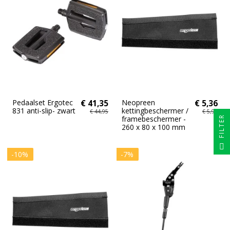
Pedaalset Ergotec
€ 41,35
Neopreen
€ 5,36
831 anti-slip- zwart
kettingbeschermer /
€ 44,95
€ 5,95
FILTER
framebeschermer -
260 x 80 x 100 mm
-10%
-7%