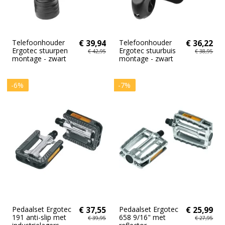
Telefoonhouder
€ 39,94
Telefoonhouder
€ 36,22
Ergotec stuurpen
Ergotec stuurbuis
€ 42,95
€ 38,95
montage - zwart
montage - zwart
-6%
-7%
Pedaalset Ergotec
€ 37,55
Pedaalset Ergotec
€ 25,99
191 anti-slip met
658 9/16" met
€ 39,95
€ 27,95