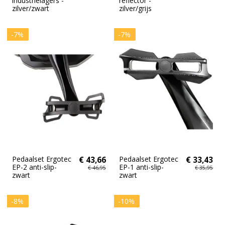
industrielagers -
reflector -
zilver/zwart
zilver/grijs
-7%
-7%
Pedaalset Ergotec
€ 43,66
Pedaalset Ergotec
€ 33,43
EP-2 anti-slip-
EP-1 anti-slip-
€ 46,95
€ 35,95
zwart
zwart
-8%
-10%