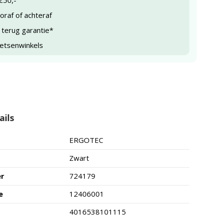
€50,-
raf of achteraf
 terug garantie*
ietsenwinkels
ails
ERGOTEC
Zwart
er
724179
e
12406001
4016538101115