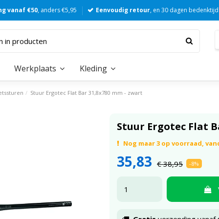
ng vanaf €50
, anders €5,95
Eenvoudig retour
, en 30 dagen bedenktijd
Werkplaats
Kleding
etssturen
Stuur Ergotec Flat Bar 31,8x780 mm - zwart
Stuur Ergotec Flat 
Nog maar 3 op voorraad, va
35,83
€ 38,95
-8%