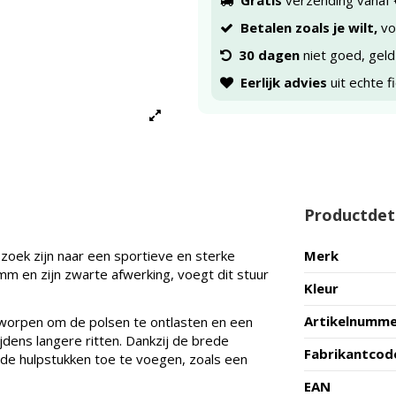
Gratis
verzending vanaf 
Betalen zoals je wilt,
voo
30 dagen
niet goed, geld
Eerlijk advies
uit echte f
Productdet
p zoek zijn naar een sportieve en sterke
Merk
mm en zijn zwarte afwerking, voegt dit stuur
Kleur
Artikelnumm
ntworpen om de polsen te ontlasten en een
jdens langere ritten. Dankzij de brede
Fabrikantcod
de hulpstukken toe te voegen, zoals een
EAN