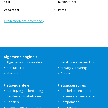
EAN
4016538101733
Voorraad
10 Items
GPSR fabrikant informatie
▾
Algemene pagina's
Algemene voorwaarden
Betaling en verzending
Retourneren
Privacy verklaring
Klachten
Contact
Fietsonderdelen
Fietsaccessoires
Aandrijving en bediening
Fietsbellen- en toeters
Banden en toebehoren
Fietsmanden- en kratten
Pedalen
Fietspompen
Remmen en toebehoren
Fietstassen