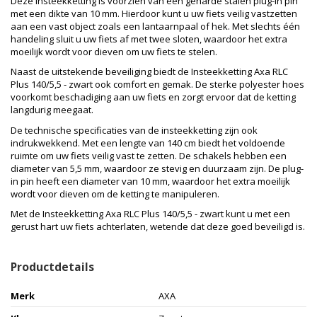
Deze insteekketting is voorzien van een geharde stalen plug-in pin
met een dikte van 10 mm. Hierdoor kunt u uw fiets veilig vastzetten
aan een vast object zoals een lantaarnpaal of hek. Met slechts één
handeling sluit u uw fiets af met twee sloten, waardoor het extra
moeilijk wordt voor dieven om uw fiets te stelen.
Naast de uitstekende beveiliging biedt de Insteekketting Axa RLC
Plus 140/5,5 - zwart ook comfort en gemak. De sterke polyester hoes
voorkomt beschadiging aan uw fiets en zorgt ervoor dat de ketting
langdurig meegaat.
De technische specificaties van de insteekketting zijn ook
indrukwekkend. Met een lengte van 140 cm biedt het voldoende
ruimte om uw fiets veilig vast te zetten. De schakels hebben een
diameter van 5,5 mm, waardoor ze stevig en duurzaam zijn. De plug-
in pin heeft een diameter van 10 mm, waardoor het extra moeilijk
wordt voor dieven om de ketting te manipuleren.
Met de Insteekketting Axa RLC Plus 140/5,5 - zwart kunt u met een
gerust hart uw fiets achterlaten, wetende dat deze goed beveiligd is.
Productdetails
Merk
AXA