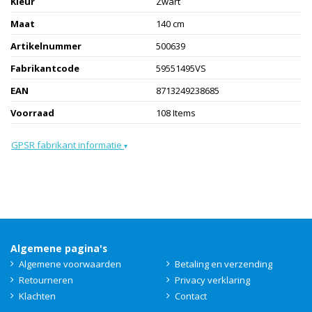
Kleur
Zwart
Maat
140 cm
Artikelnummer
500639
Fabrikantcode
59551495VS
EAN
8713249238685
Voorraad
108 Items
GPSR fabrikant informatie
▾
Algemene pagina's
Algemene voorwaarden
Betaling en verzending
Retourneren
Privacy verklaring
Klachten
Contact