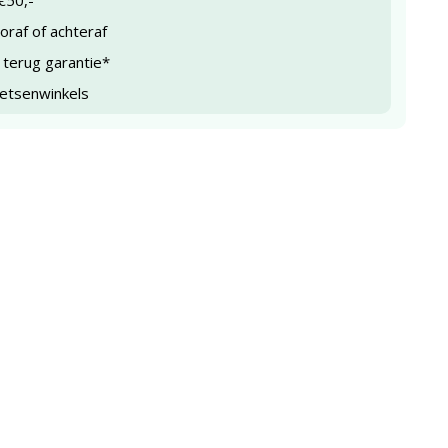
€50,-
raf of achteraf
 terug garantie*
ietsenwinkels