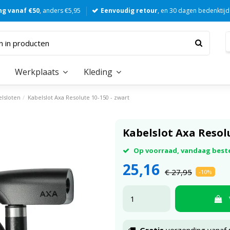
ng vanaf €50
, anders €5,95
Eenvoudig retour
, en 30 dagen bedenktijd
Werkplaats
Kleding
elsloten
Kabelslot Axa Resolute 10-150 - zwart
Kabelslot Axa Resolu
Op voorraad, vandaag best
25,16
€ 27,95
-10%