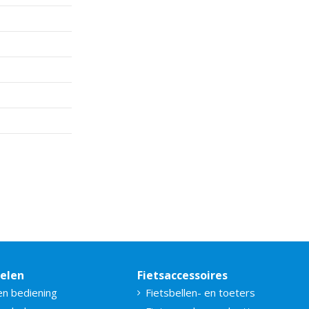
delen
Fietsaccessoires
en bediening
Fietsbellen- en toeters