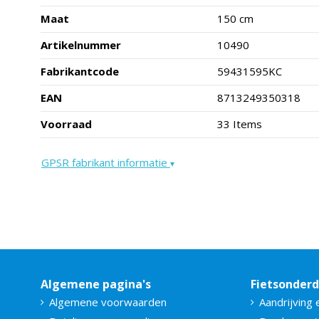
Maat
150 cm
Artikelnummer
10490
Fabrikantcode
59431595KC
EAN
8713249350318
Voorraad
33 Items
GPSR fabrikant informatie
▾
Algemene pagina's
Fietsonder
Algemene voorwaarden
Aandrijving 