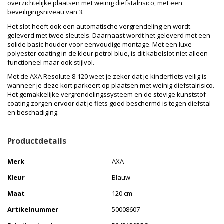
overzichtelijke plaatsen met weinig diefstalrisico, met een
beveiligingsniveau van 3.
Het slot heeft ook een automatische vergrendeling en wordt
geleverd met twee sleutels. Daarnaast wordt het geleverd met een
solide basic houder voor eenvoudige montage. Met een luxe
polyester coating in de kleur petrol blue, is dit kabelslot niet alleen
functioneel maar ook stijlvol.
Met de AXA Resolute 8-120 weet je zeker dat je kinderfiets veilig is
wanneer je deze kort parkeert op plaatsen met weinig diefstalrisico.
Het gemakkelijke vergrendelingssysteem en de stevige kunststof
coating zorgen ervoor dat je fiets goed beschermd is tegen diefstal
en beschadiging.
Productdetails
Merk
AXA
Kleur
Blauw
Maat
120 cm
Artikelnummer
50008607