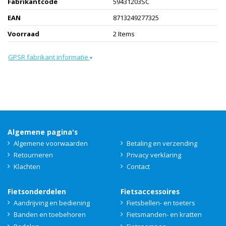
Fabrikantcode
59431203SC
EAN
8713249277325
Voorraad
2 Items
GPSR fabrikant informatie
▾
Algemene pagina's
Algemene voorwaarden
Betaling en verzending
Retourneren
Privacy verklaring
Klachten
Contact
Fietsonderdelen
Fietsaccessoires
Aandrijving en bediening
Fietsbellen- en toeters
Banden en toebehoren
Fietsmanden- en kratten