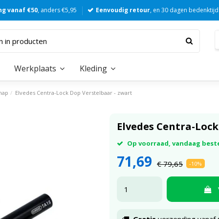
ng vanaf €50
, anders €5,95
Eenvoudig retour
, en 30 dagen bedenktijd
Werkplaats
Kleding
hap
Elvedes Centra-Lock Dop Verstelbaar - zwart
Elvedes Centra-Lock
Op voorraad, vandaag best
71,69
€ 79,65
-10%