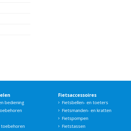
delen
Fietsaccessoires
en bediening
Fietsbellen- en toeters
toebehoren
Fietsmanden- en kratten
Fietspompen
 toebehoren
Fietstassen