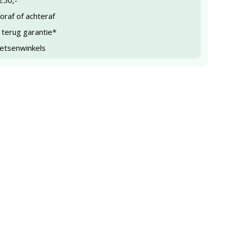
€50,-
raf of achteraf
 terug garantie*
ietsenwinkels