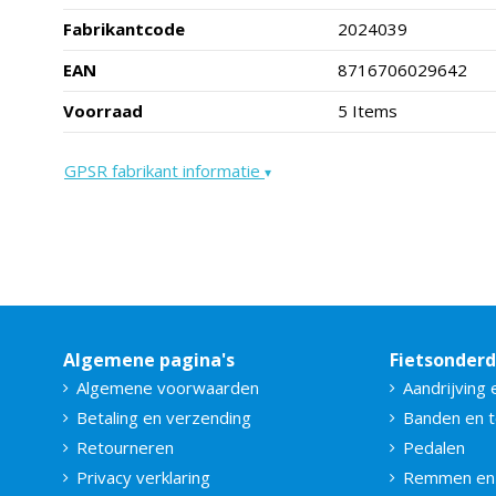
Fabrikantcode
2024039
EAN
8716706029642
Voorraad
5 Items
GPSR fabrikant informatie
▾
Algemene pagina's
Fietsonder
Algemene voorwaarden
Aandrijving 
Betaling en verzending
Banden en 
Retourneren
Pedalen
Privacy verklaring
Remmen en