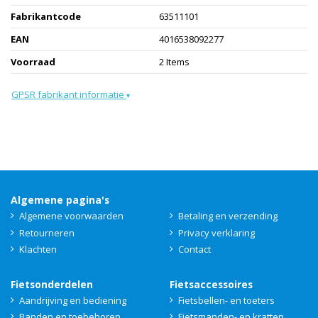
Fabrikantcode
63511101
EAN
4016538092277
Voorraad
2 Items
GPSR fabrikant informatie
▾
Algemene pagina's
Algemene voorwaarden
Betaling en verzending
Retourneren
Privacy verklaring
Klachten
Contact
Fietsonderdelen
Fietsaccessoires
Aandrijving en bediening
Fietsbellen- en toeters
Banden en toebehoren
Fietsmanden- en kratten