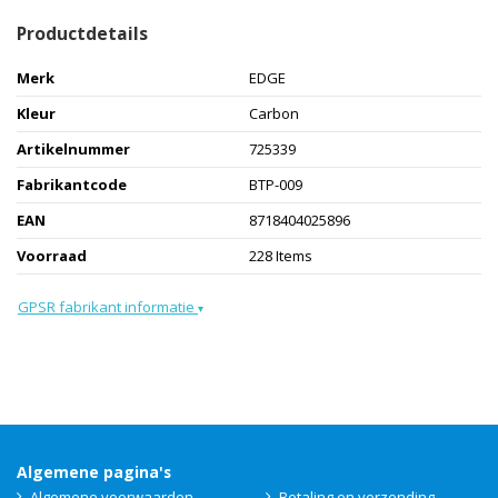
Productdetails
Merk
EDGE
Kleur
Carbon
Artikelnummer
725339
Fabrikantcode
BTP-009
EAN
8718404025896
Voorraad
228 Items
GPSR fabrikant informatie
▾
Algemene pagina's
Algemene voorwaarden
Betaling en verzending