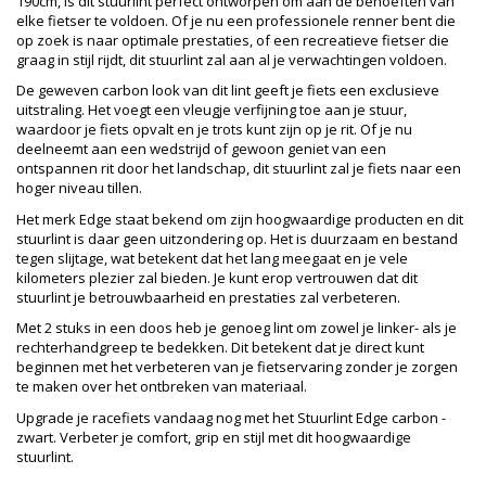
190cm, is dit stuurlint perfect ontworpen om aan de behoeften van
elke fietser te voldoen. Of je nu een professionele renner bent die
op zoek is naar optimale prestaties, of een recreatieve fietser die
graag in stijl rijdt, dit stuurlint zal aan al je verwachtingen voldoen.
De geweven carbon look van dit lint geeft je fiets een exclusieve
uitstraling. Het voegt een vleugje verfijning toe aan je stuur,
waardoor je fiets opvalt en je trots kunt zijn op je rit. Of je nu
deelneemt aan een wedstrijd of gewoon geniet van een
ontspannen rit door het landschap, dit stuurlint zal je fiets naar een
hoger niveau tillen.
Het merk Edge staat bekend om zijn hoogwaardige producten en dit
stuurlint is daar geen uitzondering op. Het is duurzaam en bestand
tegen slijtage, wat betekent dat het lang meegaat en je vele
kilometers plezier zal bieden. Je kunt erop vertrouwen dat dit
stuurlint je betrouwbaarheid en prestaties zal verbeteren.
Met 2 stuks in een doos heb je genoeg lint om zowel je linker- als je
rechterhandgreep te bedekken. Dit betekent dat je direct kunt
beginnen met het verbeteren van je fietservaring zonder je zorgen
te maken over het ontbreken van materiaal.
Upgrade je racefiets vandaag nog met het Stuurlint Edge carbon -
zwart. Verbeter je comfort, grip en stijl met dit hoogwaardige
stuurlint.