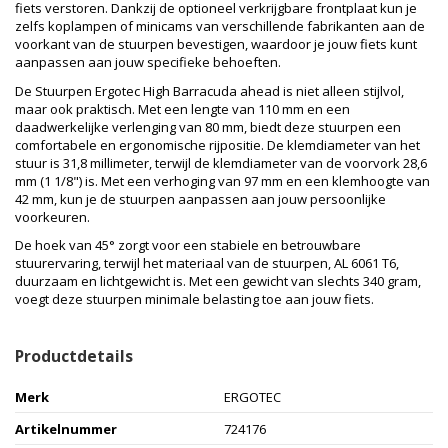
fiets verstoren. Dankzij de optioneel verkrijgbare frontplaat kun je
zelfs koplampen of minicams van verschillende fabrikanten aan de
voorkant van de stuurpen bevestigen, waardoor je jouw fiets kunt
aanpassen aan jouw specifieke behoeften.
De Stuurpen Ergotec High Barracuda ahead is niet alleen stijlvol,
maar ook praktisch. Met een lengte van 110 mm en een
daadwerkelijke verlenging van 80 mm, biedt deze stuurpen een
comfortabele en ergonomische rijpositie. De klemdiameter van het
stuur is 31,8 millimeter, terwijl de klemdiameter van de voorvork 28,6
mm (1 1/8") is. Met een verhoging van 97 mm en een klemhoogte van
42 mm, kun je de stuurpen aanpassen aan jouw persoonlijke
voorkeuren.
De hoek van 45° zorgt voor een stabiele en betrouwbare
stuurervaring, terwijl het materiaal van de stuurpen, AL 6061 T6,
duurzaam en lichtgewicht is. Met een gewicht van slechts 340 gram,
voegt deze stuurpen minimale belasting toe aan jouw fiets.
Productdetails
Merk
ERGOTEC
Artikelnummer
724176