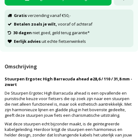
Gratis
verzending vanaf €50,-
Betalen zoals je wilt,
vooraf of achteraf
30 dagen
niet goed, geld terug garantie*
Eerlijk advies
uit echte fietsenwinkels
Omschrijving
Stuurpen Ergotec High Barracuda ahead ø28,6 / 110 / 31,8 mm -
zwart
De Stuurpen Ergotec High Barracuda ahead is een opvallende en
puristische keuze voor fietsers die op zoek zijn naar een stuurpen
die niet alleen functioneel is, maar ook esthetisch aantrekkelijk. Met
zijn harmonieuze lijnen en gladde plug in het bovenste gedeelte,
geeft deze stuurpen jouw fiets een charismatische uitstraling.
Wat deze stuurpen echt bijzonder maakt, is de geïntegreerde
kabelgeleiding. Hierdoor krijgt de stuurpen een harmonieus en
helder design, zonder dat loshangende kabels het uiterlijk van jouw