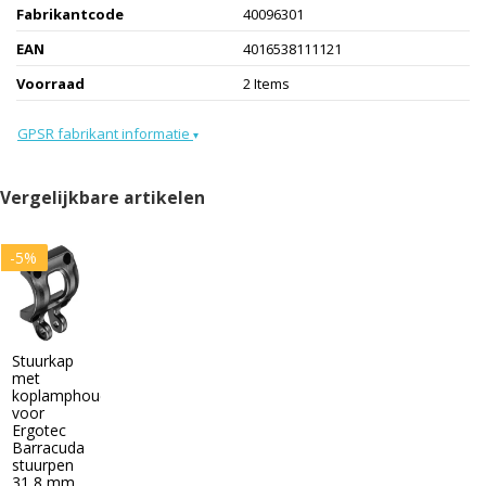
Fabrikantcode
40096301
EAN
4016538111121
Voorraad
2 Items
GPSR fabrikant informatie
▾
Vergelijkbare artikelen
-5%
Stuurkap
met
koplamphouder
voor
Ergotec
Barracuda
stuurpen
31,8 mm