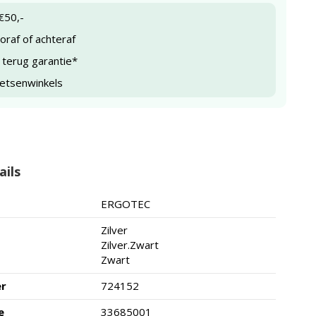
€50,-
raf of achteraf
 terug garantie*
ietsenwinkels
ails
ERGOTEC
Zilver
Zilver.Zwart
Zwart
er
724152
e
33685001