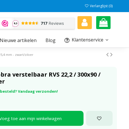
Verlanglijst (
0
)
Klantenservice
Nieuwe artikelen
Blog
25,4 mm - zwart/zilver
ra verstelbaar RVS 22,2 / 300x90 /
er
r besteld? Vandaag verzonden!
Voeg toe aan mijn winkelwagen