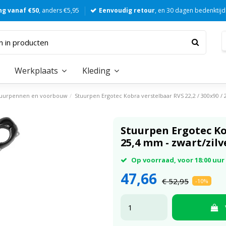
ng vanaf €50
, anders €5,95
Eenvoudig retour
, en 30 dagen bedenktijd
Werkplaats
Kleding
tuurpennen en voorbouw
Stuurpen Ergotec Kobra verstelbaar RVS 22,2 / 300x90 / 
Stuurpen Ergotec Kob
25,4 mm - zwart/zilv
Op voorraad, voor 18:00 uu
47,66
€ 52,95
-10%