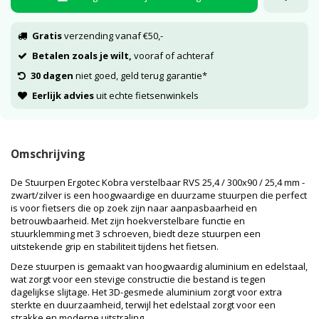
Gratis
verzending vanaf €50,-
Betalen zoals je wilt,
vooraf of achteraf
30 dagen
niet goed, geld terug garantie*
Eerlijk advies
uit echte fietsenwinkels
Omschrijving
De Stuurpen Ergotec Kobra verstelbaar RVS 25,4 / 300x90 / 25,4 mm -
zwart/zilver is een hoogwaardige en duurzame stuurpen die perfect
is voor fietsers die op zoek zijn naar aanpasbaarheid en
betrouwbaarheid. Met zijn hoekverstelbare functie en
stuurklemming met 3 schroeven, biedt deze stuurpen een
uitstekende grip en stabiliteit tijdens het fietsen.
Deze stuurpen is gemaakt van hoogwaardig aluminium en edelstaal,
wat zorgt voor een stevige constructie die bestand is tegen
dagelijkse slijtage. Het 3D-gesmede aluminium zorgt voor extra
sterkte en duurzaamheid, terwijl het edelstaal zorgt voor een
strakke en moderne uitstraling.