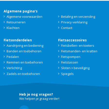
Algemene pagina's
Algemene voorwaarden
Betaling en verzending
Retourneren
Privacy verklaring
Klachten
Contact
Fietsonderdelen
Fietsaccessoires
Aandrijving en bediening
Fietsbellen- en toeters
Banden en toebehoren
Fietsmanden- en kratten
Pedalen
Fietspompen
Remmen en toebehoren
Fietstassen
Verlichting
Sloten + beveiliging
Zadels en toebehoren
Spiegels
Heb je nog vragen?
We helpen je graag verder!