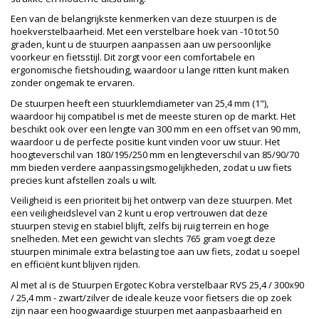
Een van de belangrijkste kenmerken van deze stuurpen is de
hoekverstelbaarheid. Met een verstelbare hoek van -10 tot 50
graden, kunt u de stuurpen aanpassen aan uw persoonlijke
voorkeur en fietsstijl. Dit zorgt voor een comfortabele en
ergonomische fietshouding, waardoor u lange ritten kunt maken
zonder ongemak te ervaren.
De stuurpen heeft een stuurklemdiameter van 25,4 mm (1"),
waardoor hij compatibel is met de meeste sturen op de markt. Het
beschikt ook over een lengte van 300 mm en een offset van 90 mm,
waardoor u de perfecte positie kunt vinden voor uw stuur. Het
hoogteverschil van 180/195/250 mm en lengteverschil van 85/90/70
mm bieden verdere aanpassingsmogelijkheden, zodat u uw fiets
precies kunt afstellen zoals u wilt.
Veiligheid is een prioriteit bij het ontwerp van deze stuurpen. Met
een veiligheidslevel van 2 kunt u erop vertrouwen dat deze
stuurpen stevig en stabiel blijft, zelfs bij ruig terrein en hoge
snelheden. Met een gewicht van slechts 765 gram voegt deze
stuurpen minimale extra belasting toe aan uw fiets, zodat u soepel
en efficiënt kunt blijven rijden.
Al met al is de Stuurpen Ergotec Kobra verstelbaar RVS 25,4 / 300x90
/ 25,4 mm - zwart/zilver de ideale keuze voor fietsers die op zoek
zijn naar een hoogwaardige stuurpen met aanpasbaarheid en