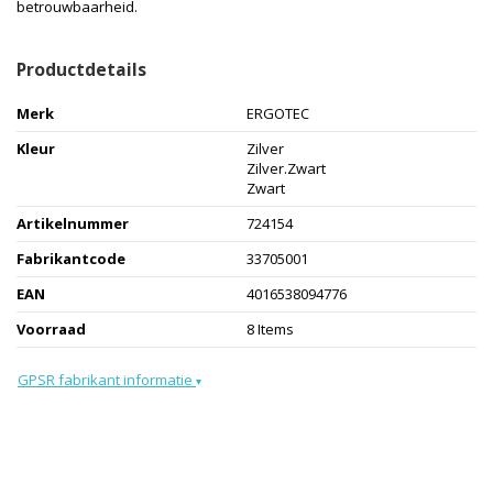
betrouwbaarheid.
Productdetails
Merk
ERGOTEC
Kleur
Zilver
Zilver.Zwart
Zwart
Artikelnummer
724154
Fabrikantcode
33705001
EAN
4016538094776
Voorraad
8 Items
GPSR fabrikant informatie
▾