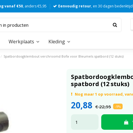
ng vanaf €50
, anders €5,95
Eenvoudig retour
, en 30 dagen bedenktijd
Werkplaats
Kleding
Spatbordoogklembout verchroomd Bofix voor Bleumels spatbord (12 stuks)
Spatbordoogklembou
spatbord (12 stuks)
Nog maar 1 op voorraad, va
20,88
€ 22,95
-9%