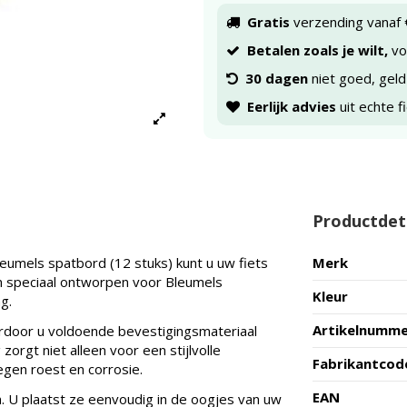
Gratis
verzending vanaf 
Betalen zoals je wilt,
voo
30 dagen
niet goed, geld
Eerlijk advies
uit echte f
Productdet
mels spatbord (12 stuks) kunt u uw fiets
Merk
jn speciaal ontworpen voor Bleumels
Kleur
g.
Artikelnumm
door u voldoende bevestigingsmateriaal
rgt niet alleen voor een stijlvolle
Fabrikantcod
egen roest en corrosie.
EAN
. U plaatst ze eenvoudig in de oogjes van uw