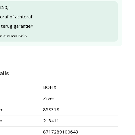
€50,-
raf of achteraf
 terug garantie*
ietsenwinkels
ails
BOFIX
Zilver
er
858318
e
213411
8717289100643