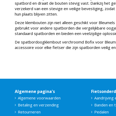
spatbord en draait de bouten stevig vast. Dankzij het g
verzekerd van een stevige en veilige bevestiging, zodat
hun plaats blijven zitten.
Deze klembouten zijn niet alleen geschikt voor Bleume
gebruikt voor andere spatborden die vergelijkbare oogj
standaard spatborden en bieden een veelzijdige oploss
De spatbordoogklembout verchroomd Bofix voor Bleumel
accessoire voor elke fietser die zijn spatborden veilig en
Algemene pagina's
Fietsonder
Algemene voorwaarden
Aandrijving 
Betaling en verzending
Banden en 
Retourneren
Pedalen