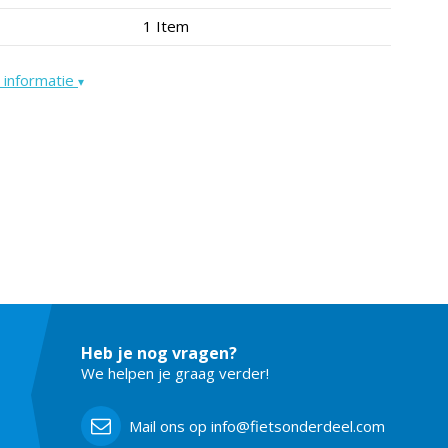
1 Item
 informatie
▾
Heb je nog vragen?
We helpen je graag verder!
Mail ons op info@fietsonderdeel.com