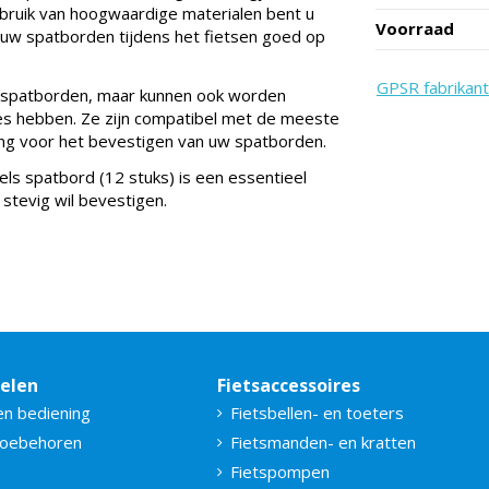
ebruik van hoogwaardige materialen bent u
Voorraad
 uw spatborden tijdens het fietsen goed op
GPSR fabrikant
ls spatborden, maar kunnen ook worden
es hebben. Ze zijn compatibel met de meeste
ing voor het bevestigen van uw spatborden.
s spatbord (12 stuks) is een essentieel
 stevig wil bevestigen.
delen
Fietsaccessoires
en bediening
Fietsbellen- en toeters
toebehoren
Fietsmanden- en kratten
Fietspompen