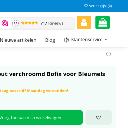
Verlanglijst (
0
)
Klantenservice
Nieuwe artikelen
Blog
t verchroomd Bofix voor Bleumels
ndaag besteld? Maandag verzonden!
Voeg toe aan mijn winkelwagen