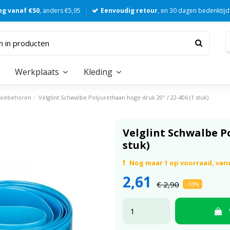
ng vanaf €50
, anders €5,95
Eenvoudig retour
, en 30 dagen bedenktijd
Werkplaats
Kleding
Toebehoren
Velglint Schwalbe Polyurethaan hoge druk 20" / 22-406 (1 stuk)
Velglint Schwalbe Po
stuk)
Nog maar 1 op voorraad, va
2,61
€ 2,90
-10%