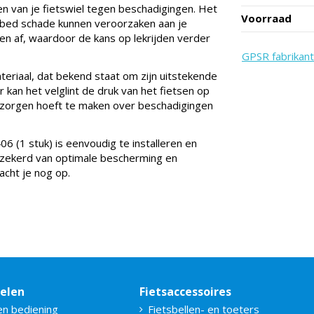
men van je fietswiel tegen beschadigingen. Het
Voorraad
lgbed schade kunnen veroorzaken aan je
en af, waardoor de kans op lekrijden verder
GPSR fabrikant
teriaal, dat bekend staat om zijn uitstekende
or kan het velglint de druk van het fietsen op
e zorgen hoeft te maken over beschadigingen
6 (1 stuk) is eenvoudig te installeren en
verzekerd van optimale bescherming en
acht je nog op.
delen
Fietsaccessoires
en bediening
Fietsbellen- en toeters