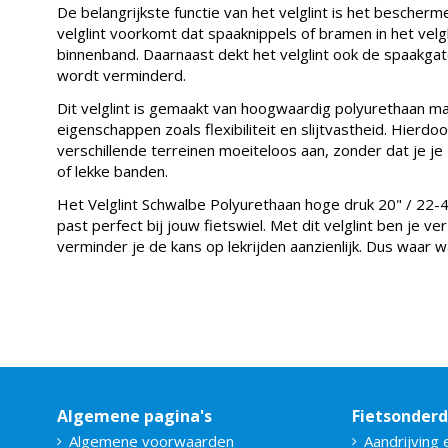
De belangrijkste functie van het velglint is het bescher
velglint voorkomt dat spaaknippels of bramen in het ve
binnenband. Daarnaast dekt het velglint ook de spaakgat
wordt verminderd.
Dit velglint is gemaakt van hoogwaardig polyurethaan ma
eigenschappen zoals flexibiliteit en slijtvastheid. Hierdo
verschillende terreinen moeiteloos aan, zonder dat je j
of lekke banden.
Het Velglint Schwalbe Polyurethaan hoge druk 20" / 22-40
past perfect bij jouw fietswiel. Met dit velglint ben je 
verminder je de kans op lekrijden aanzienlijk. Dus waar w
Algemene pagina's
Fietsonder
Algemene voorwaarden
Aandrijving 