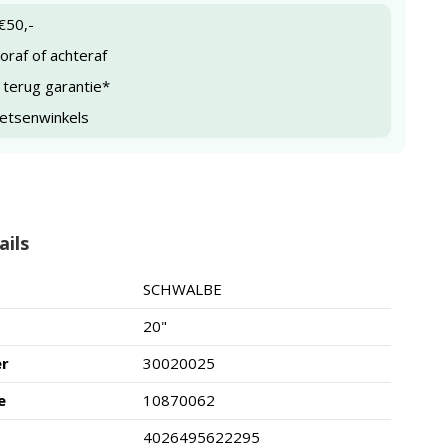
€50,-
raf of achteraf
 terug garantie*
ietsenwinkels
ails
SCHWALBE
20"
er
30020025
e
10870062
4026495622295