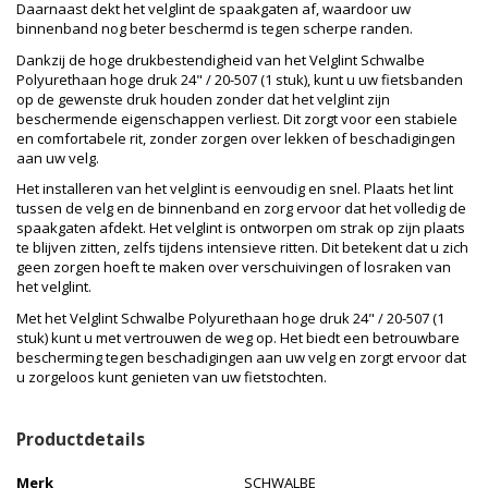
Daarnaast dekt het velglint de spaakgaten af, waardoor uw
binnenband nog beter beschermd is tegen scherpe randen.
Dankzij de hoge drukbestendigheid van het Velglint Schwalbe
Polyurethaan hoge druk 24" / 20-507 (1 stuk), kunt u uw fietsbanden
op de gewenste druk houden zonder dat het velglint zijn
beschermende eigenschappen verliest. Dit zorgt voor een stabiele
en comfortabele rit, zonder zorgen over lekken of beschadigingen
aan uw velg.
Het installeren van het velglint is eenvoudig en snel. Plaats het lint
tussen de velg en de binnenband en zorg ervoor dat het volledig de
spaakgaten afdekt. Het velglint is ontworpen om strak op zijn plaats
te blijven zitten, zelfs tijdens intensieve ritten. Dit betekent dat u zich
geen zorgen hoeft te maken over verschuivingen of losraken van
het velglint.
Met het Velglint Schwalbe Polyurethaan hoge druk 24" / 20-507 (1
stuk) kunt u met vertrouwen de weg op. Het biedt een betrouwbare
bescherming tegen beschadigingen aan uw velg en zorgt ervoor dat
u zorgeloos kunt genieten van uw fietstochten.
Productdetails
Merk
SCHWALBE