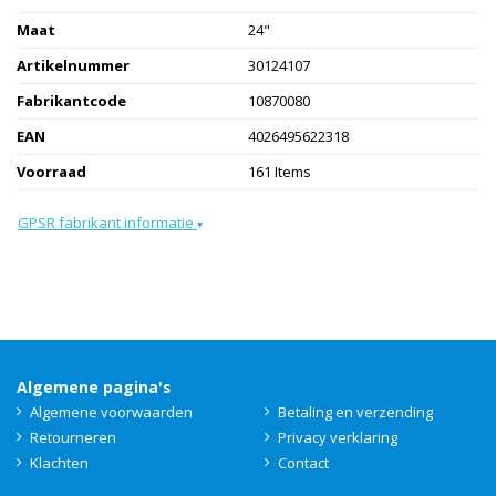
Maat
24"
Artikelnummer
30124107
Fabrikantcode
10870080
EAN
4026495622318
Voorraad
161 Items
GPSR fabrikant informatie
▾
Algemene pagina's
Algemene voorwaarden
Betaling en verzending
Retourneren
Privacy verklaring
Klachten
Contact