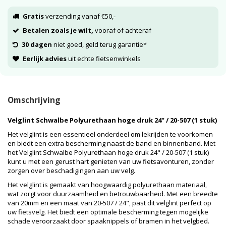
Gratis
verzending vanaf €50,-
Betalen zoals je wilt,
vooraf of achteraf
30 dagen
niet goed, geld terug garantie*
Eerlijk advies
uit echte fietsenwinkels
Omschrijving
Velglint Schwalbe Polyurethaan hoge druk 24" / 20-507 (1 stuk)
Het velglint is een essentieel onderdeel om lekrijden te voorkomen
en biedt een extra bescherming naast de band en binnenband. Met
het Velglint Schwalbe Polyurethaan hoge druk 24" / 20-507 (1 stuk)
kunt u met een gerust hart genieten van uw fietsavonturen, zonder
zorgen over beschadigingen aan uw velg.
Het velglint is gemaakt van hoogwaardig polyurethaan materiaal,
wat zorgt voor duurzaamheid en betrouwbaarheid. Met een breedte
van 20mm en een maat van 20-507 / 24", past dit velglint perfect op
uw fietsvelg. Het biedt een optimale bescherming tegen mogelijke
schade veroorzaakt door spaaknippels of bramen in het velgbed.