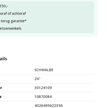
€50,-
raf of achteraf
 terug garantie*
ietsenwinkels
ails
SCHWALBE
24"
er
30124109
e
10870084
4026495622356