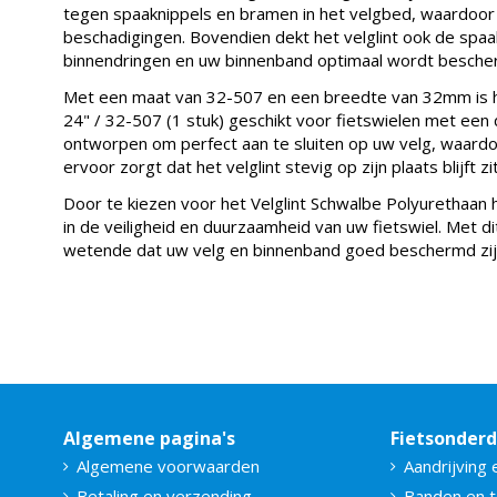
tegen spaaknippels en bramen in het velgbed, waardoor
beschadigingen. Bovendien dekt het velglint ook de spaa
binnendringen en uw binnenband optimaal wordt besche
Met een maat van 32-507 en een breedte van 32mm is he
24" / 32-507 (1 stuk) geschikt voor fietswielen met een d
ontworpen om perfect aan te sluiten op uw velg, waard
ervoor zorgt dat het velglint stevig op zijn plaats blijft z
Door te kiezen voor het Velglint Schwalbe Polyurethaan h
in de veiligheid en duurzaamheid van uw fietswiel. Met d
wetende dat uw velg en binnenband goed beschermd zijn
Algemene pagina's
Fietsonder
Algemene voorwaarden
Aandrijving 
Betaling en verzending
Banden en 