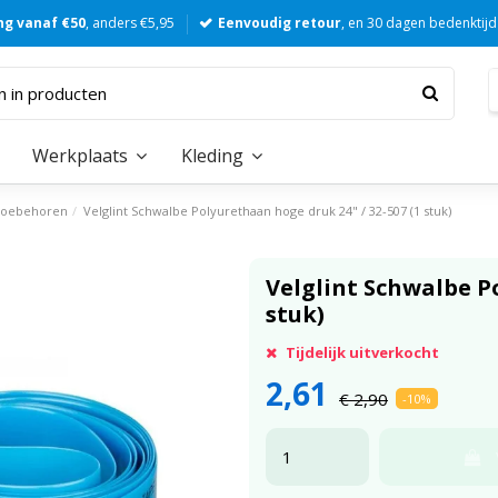
ng vanaf €50
, anders €5,95
Eenvoudig retour
, en 30 dagen bedenktijd
Werkplaats
Kleding
Toebehoren
Velglint Schwalbe Polyurethaan hoge druk 24" / 32-507 (1 stuk)
Velglint Schwalbe Po
stuk)
Tijdelijk uitverkocht
2,61
€ 2,90
-10%