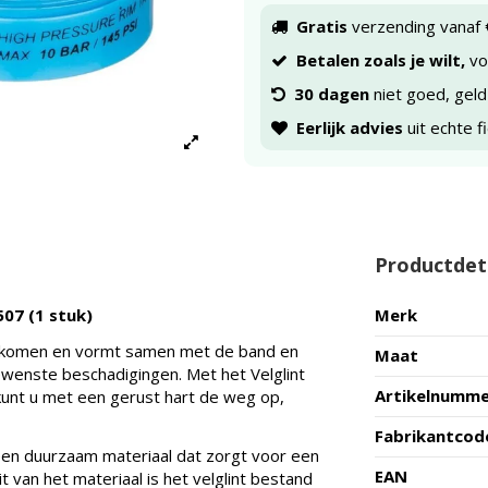
Gratis
verzending vanaf 
Betalen zoals je wilt,
voo
30 dagen
niet goed, geld
Eerlijk advies
uit echte f
Productdet
507 (1 stuk)
Merk
voorkomen en vormt samen met de band en
Maat
ewenste beschadigingen. Met het Velglint
Artikelnumm
kunt u met een gerust hart de weg op,
Fabrikantcod
een duurzaam materiaal dat zorgt voor een
EAN
 van het materiaal is het velglint bestand