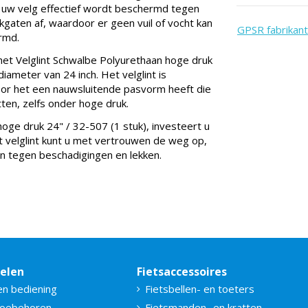
 uw velg effectief wordt beschermd tegen
kgaten af, waardoor er geen vuil of vocht kan
GPSR fabrikant
rmd.
t Velglint Schwalbe Polyurethaan hoge druk
iameter van 24 inch. Het velglint is
oor het een nauwsluitende pasvorm heeft die
itten, zelfs onder hoge druk.
oge druk 24" / 32-507 (1 stuk), investeert u
it velglint kunt u met vertrouwen de weg op,
 tegen beschadigingen en lekken.
delen
Fietsaccessoires
en bediening
Fietsbellen- en toeters
toebehoren
Fietsmanden- en kratten