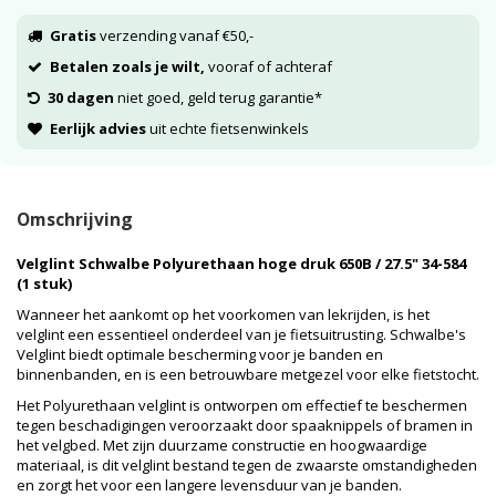
Gratis
verzending vanaf €50,-
Betalen zoals je wilt,
vooraf of achteraf
30 dagen
niet goed, geld terug garantie*
Eerlijk advies
uit echte fietsenwinkels
Omschrijving
Velglint Schwalbe Polyurethaan hoge druk 650B / 27.5" 34-584
(1 stuk)
Wanneer het aankomt op het voorkomen van lekrijden, is het
velglint een essentieel onderdeel van je fietsuitrusting. Schwalbe's
Velglint biedt optimale bescherming voor je banden en
binnenbanden, en is een betrouwbare metgezel voor elke fietstocht.
Het Polyurethaan velglint is ontworpen om effectief te beschermen
tegen beschadigingen veroorzaakt door spaaknippels of bramen in
het velgbed. Met zijn duurzame constructie en hoogwaardige
materiaal, is dit velglint bestand tegen de zwaarste omstandigheden
en zorgt het voor een langere levensduur van je banden.