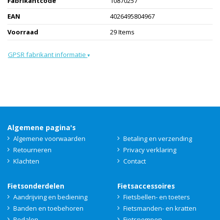
Fabrikantcode
10870257
EAN
4026495804967
Voorraad
29 Items
GPSR fabrikant informatie
▾
Algemene pagina's
Algemene voorwaarden
Betaling en verzending
Retourneren
Privacy verklaring
Klachten
Contact
Fietsonderdelen
Fietsaccessoires
Aandrijving en bediening
Fietsbellen- en toeters
Banden en toebehoren
Fietsmanden- en kratten
Pedalen
Fietspompen