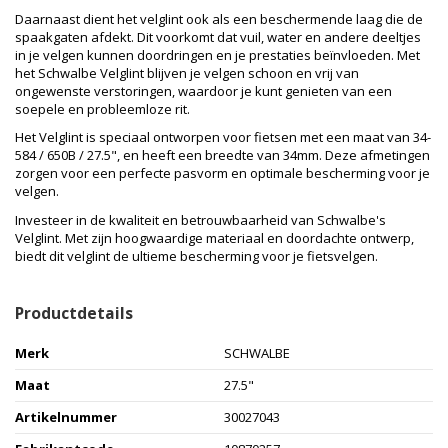
Daarnaast dient het velglint ook als een beschermende laag die de
spaakgaten afdekt. Dit voorkomt dat vuil, water en andere deeltjes
in je velgen kunnen doordringen en je prestaties beïnvloeden. Met
het Schwalbe Velglint blijven je velgen schoon en vrij van
ongewenste verstoringen, waardoor je kunt genieten van een
soepele en probleemloze rit.
Het Velglint is speciaal ontworpen voor fietsen met een maat van 34-
584 / 650B / 27.5", en heeft een breedte van 34mm. Deze afmetingen
zorgen voor een perfecte pasvorm en optimale bescherming voor je
velgen.
Investeer in de kwaliteit en betrouwbaarheid van Schwalbe's
Velglint. Met zijn hoogwaardige materiaal en doordachte ontwerp,
biedt dit velglint de ultieme bescherming voor je fietsvelgen.
Productdetails
Merk
SCHWALBE
Maat
27.5"
Artikelnummer
30027043