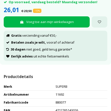
Op voorraad, vandaag besteld? Maandag verzonden!
26,01
€ 28,90
-10%
Voeg toe aan mijn winkelwagen
Gratis
verzending vanaf €50,-
Betalen zoals je wilt,
vooraf of achteraf
30 dagen
niet goed, geld terug garantie*
Eerlijk advies
uit echte fietsenwinkels
Productdetails
Merk
SUPERB
Artikelnummer
11692
Fabrikantcode
880077
EAN
4712765143026