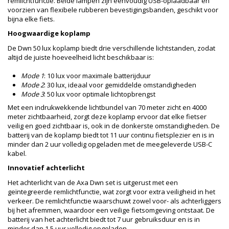
remlichtfunctie. Beide lampen zijn eenvoudig USB-oplaadbaar en
voorzien van flexibele rubberen bevestigingsbanden, geschikt voor
bijna elke fiets.
Hoogwaardige koplamp
De Dwn 50 lux koplamp biedt drie verschillende lichtstanden, zodat
altijd de juiste hoeveelheid licht beschikbaar is:
Mode 1
: 10 lux voor maximale batterijduur
Mode 2
: 30 lux, ideaal voor gemiddelde omstandigheden
Mode 3
: 50 lux voor optimale lichtopbrengst
Met een indrukwekkende lichtbundel van 70 meter zicht en 4000
meter zichtbaarheid, zorgt deze koplamp ervoor dat elke fietser
veilig en goed zichtbaar is, ook in de donkerste omstandigheden. De
batterij van de koplamp biedt tot 11 uur continu fietsplezier en is in
minder dan 2 uur volledig opgeladen met de meegeleverde USB-C
kabel.
Innovatief achterlicht
Het achterlicht van de Axa Dwn set is uitgerust met een
geïntegreerde remlichtfunctie, wat zorgt voor extra veiligheid in het
verkeer. De remlichtfunctie waarschuwt zowel voor- als achterliggers
bij het afremmen, waardoor een veilige fietsomgeving ontstaat. De
batterij van het achterlicht biedt tot 7 uur gebruiksduur en is in
minder dan 1,5 uur volledig opgeladen.