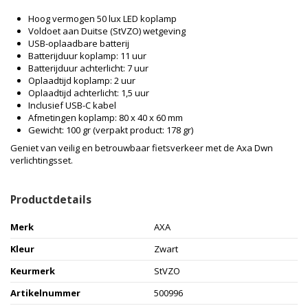
Hoog vermogen 50 lux LED koplamp
Voldoet aan Duitse (StVZO) wetgeving
USB-oplaadbare batterij
Batterijduur koplamp: 11 uur
Batterijduur achterlicht: 7 uur
Oplaadtijd koplamp: 2 uur
Oplaadtijd achterlicht: 1,5 uur
Inclusief USB-C kabel
Afmetingen koplamp: 80 x 40 x 60 mm
Gewicht: 100 gr (verpakt product: 178 gr)
Geniet van veilig en betrouwbaar fietsverkeer met de Axa Dwn
verlichtingsset.
Productdetails
Merk
AXA
Kleur
Zwart
Keurmerk
StVZO
Artikelnummer
500996