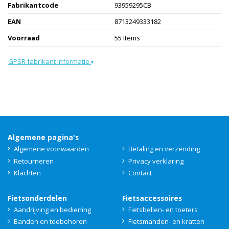
Fabrikantcode
93959295CB
EAN
8713249333182
Voorraad
55 Items
GPSR fabrikant informatie
▾
Algemene pagina's
Algemene voorwaarden
Betaling en verzending
Retourneren
Privacy verklaring
Klachten
Contact
Fietsonderdelen
Fietsaccessoires
Aandrijving en bediening
Fietsbellen- en toeters
Banden en toebehoren
Fietsmanden- en kratten