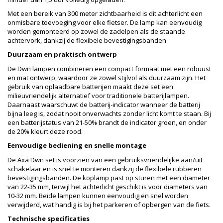
Met een bereik van 300 meter zichtbaarheid is dit achterlicht een
onmisbare toevoeging voor elke fietser. De lamp kan eenvoudig
worden gemonteerd op zowel de zadelpen als de staande
achtervork, dankzij de flexibele bevestigingsbanden.
Duurzaam en praktisch ontwerp
De Dwn lampen combineren een compact formaat met een robuust
en mat ontwerp, waardoor ze zowel stijlvol als duurzaam zijn. Het
gebruik van oplaadbare batterijen maakt deze set een
milieuvriendelijk alternatief voor traditionele batterijlampen.
Daarnaast waarschuwt de batterij-indicator wanneer de batterij
bijna leeg is, zodat nooit onverwachts zonder licht komt te staan. Bij
een batterijstatus van 21-50% brandt de indicator groen, en onder
de 20% kleurt deze rood.
Eenvoudige bediening en snelle montage
De Axa Dwn set is voorzien van een gebruiksvriendelijke aan/uit
schakelaar en is snel te monteren dankzij de flexibele rubberen
bevestigingsbanden. De koplamp past op sturen met een diameter
van 22-35 mm, terwijl het achterlicht geschikt is voor diameters van
10-32 mm. Beide lampen kunnen eenvoudig en snel worden
verwijderd, wat handig is bij het parkeren of opbergen van de fiets.
Technische specificaties