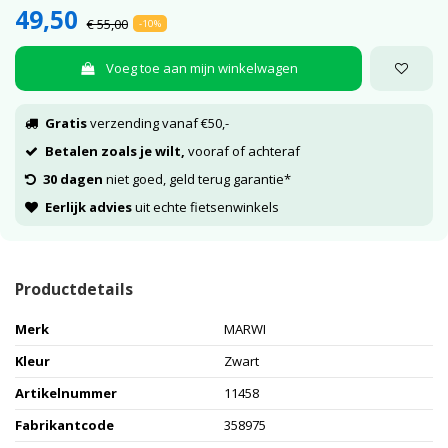
49,50
€ 55,00
-10%
Voeg toe aan mijn winkelwagen
Gratis
verzending vanaf €50,-
Betalen zoals je wilt,
vooraf of achteraf
30 dagen
niet goed, geld terug garantie*
Eerlijk advies
uit echte fietsenwinkels
Productdetails
Merk
MARWI
Kleur
Zwart
Artikelnummer
11458
Fabrikantcode
358975