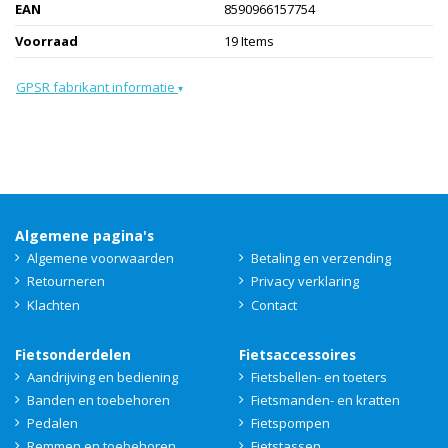
EAN
8590966157754
Voorraad
19 Items
GPSR fabrikant informatie
▾
Algemene pagina's
Algemene voorwaarden
Betaling en verzending
Retourneren
Privacy verklaring
Klachten
Contact
Fietsonderdelen
Fietsaccessoires
Aandrijving en bediening
Fietsbellen- en toeters
Banden en toebehoren
Fietsmanden- en kratten
Pedalen
Fietspompen
Remmen en toebehoren
Fietstassen