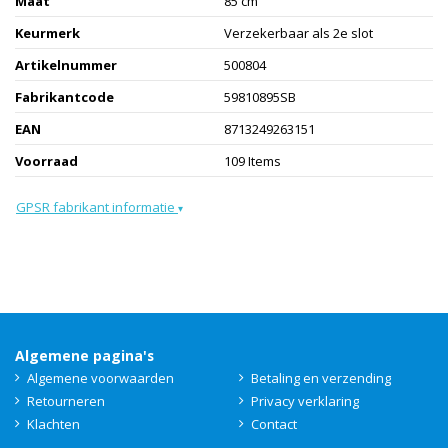
Maat
85 cm
Keurmerk
Verzekerbaar als 2e slot
Artikelnummer
500804
Fabrikantcode
59810895SB
EAN
8713249263151
Voorraad
109 Items
GPSR fabrikant informatie
▾
Algemene pagina's
Algemene voorwaarden
Betaling en verzending
Retourneren
Privacy verklaring
Klachten
Contact