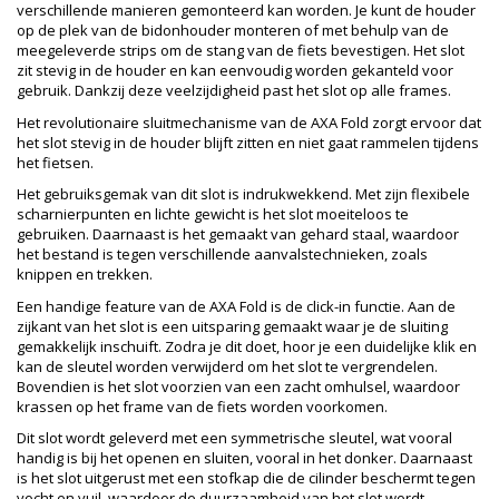
verschillende manieren gemonteerd kan worden. Je kunt de houder
op de plek van de bidonhouder monteren of met behulp van de
meegeleverde strips om de stang van de fiets bevestigen. Het slot
zit stevig in de houder en kan eenvoudig worden gekanteld voor
gebruik. Dankzij deze veelzijdigheid past het slot op alle frames.
Het revolutionaire sluitmechanisme van de AXA Fold zorgt ervoor dat
het slot stevig in de houder blijft zitten en niet gaat rammelen tijdens
het fietsen.
Het gebruiksgemak van dit slot is indrukwekkend. Met zijn flexibele
scharnierpunten en lichte gewicht is het slot moeiteloos te
gebruiken. Daarnaast is het gemaakt van gehard staal, waardoor
het bestand is tegen verschillende aanvalstechnieken, zoals
knippen en trekken.
Een handige feature van de AXA Fold is de click-in functie. Aan de
zijkant van het slot is een uitsparing gemaakt waar je de sluiting
gemakkelijk inschuift. Zodra je dit doet, hoor je een duidelijke klik en
kan de sleutel worden verwijderd om het slot te vergrendelen.
Bovendien is het slot voorzien van een zacht omhulsel, waardoor
krassen op het frame van de fiets worden voorkomen.
Dit slot wordt geleverd met een symmetrische sleutel, wat vooral
handig is bij het openen en sluiten, vooral in het donker. Daarnaast
is het slot uitgerust met een stofkap die de cilinder beschermt tegen
vocht en vuil, waardoor de duurzaamheid van het slot wordt