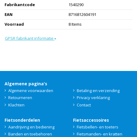
Fabrikantcode
1540290
EAN
8716812604191
Voorraad
8 Items
GPSR fabrikant informatie
▾
Algemene pagina's
Algemene voorwaarden
Betaling en verzending
Retourneren
Privacy verklaring
Klachten
Contact
Fietsonderdelen
Fietsaccessoires
Aandrijving en bediening
Fietsbellen- en toeters
Banden en toebehoren
Fietsmanden- en kratten