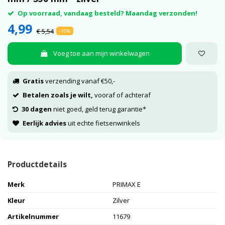
Op voorraad, vandaag besteld? Maandag verzonden!
4,99
€ 5,54
-10%
Voeg toe aan mijn winkelwagen
Gratis
verzending vanaf €50,-
Betalen zoals je wilt,
vooraf of achteraf
30 dagen
niet goed, geld terug garantie*
Eerlijk advies
uit echte fietsenwinkels
Productdetails
Merk
PRIMAX E
Kleur
Zilver
Artikelnummer
11679