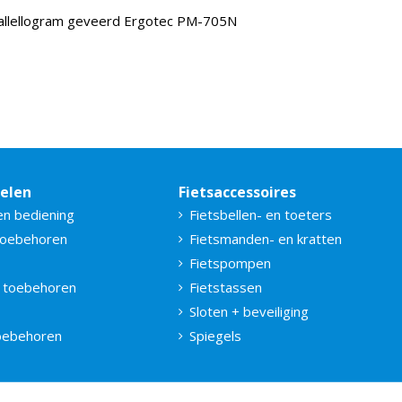
rallellogram geveerd Ergotec PM-705N
delen
Fietsaccessoires
en bediening
Fietsbellen- en toeters
toebehoren
Fietsmanden- en kratten
Fietspompen
 toebehoren
Fietstassen
Sloten + beveiliging
toebehoren
Spiegels