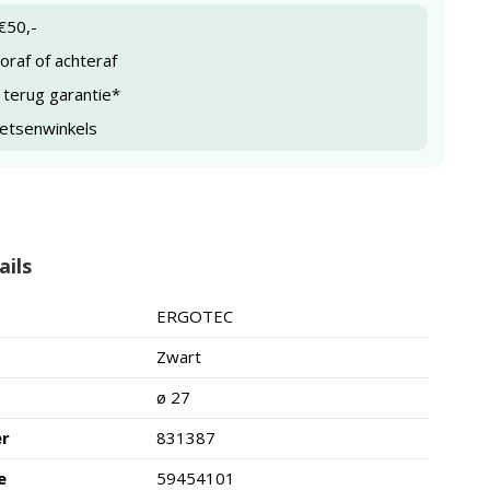
€50,-
raf of achteraf
 terug garantie*
ietsenwinkels
ails
ERGOTEC
Zwart
ø 27
er
831387
e
59454101