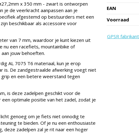
ø27,2mm x 350 mm - zwart is ontworpen
EAN
un je de veerkracht aanpassen aan je
specifiek afgestemd op bestuurders met een
Voorraad
ijn beschikbaar als accessoire voor
GPSR fabrikant
eter van 7 mm, waardoor je kunt kiezen uit
je nu een racefiets, mountainbike of
n aan jouw behoeften.
dig AL 7075 T6 materiaal, kun je erop
 is. De zandgestraalde afwerking voegt niet
ra grip en een betere weerstand tegen
m, is deze zadelpen geschikt voor de
een optimale positie van het zadel, zodat je
icht genoeg om je fiets niet onnodig te
euning te bieden. Of je nu een enthousiaste
, deze zadelpen zal je rit naar een hoger