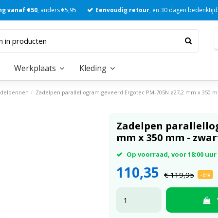
ng vanaf €50
, anders €5,95
Eenvoudig retour
, en 30 dagen bedenktijd
Werkplaats
Kleding
adelpennen
Zadelpen parallellogram geveerd Ergotec PM-705N ø27,2 mm x 350 m
Zadelpen parallello
mm x 350 mm - zwar
Op voorraad, voor 18:00 uu
110,35
€ 119,95
-8%