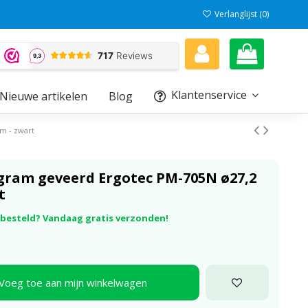
Verlanglijst (
0
)
Klantenservice
Nieuwe artikelen
Blog
m - zwart
gram geveerd Ergotec PM-705N ø27,2
t
r besteld? Vandaag gratis verzonden!
Voeg toe aan mijn winkelwagen