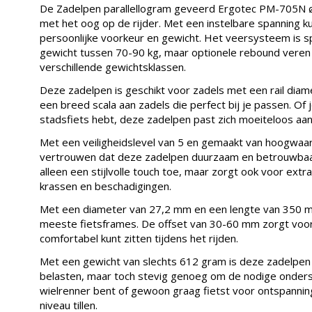
De Zadelpen parallellogram geveerd Ergotec PM-705N 
met het oog op de rijder. Met een instelbare spanning k
persoonlijke voorkeur en gewicht. Het veersysteem is 
gewicht tussen 70-90 kg, maar optionele rebound veren z
verschillende gewichtsklassen.
Deze zadelpen is geschikt voor zadels met een rail diam
een breed scala aan zadels die perfect bij je passen. Of 
stadsfiets hebt, deze zadelpen past zich moeiteloos aa
Met een veiligheidslevel van 5 en gemaakt van hoogwaar
vertrouwen dat deze zadelpen duurzaam en betrouwbaar
alleen een stijlvolle touch toe, maar zorgt ook voor ext
krassen en beschadigingen.
Met een diameter van 27,2 mm en een lengte van 350 m
meeste fietsframes. De offset van 30-60 mm zorgt voor 
comfortabel kunt zitten tijdens het rijden.
Met een gewicht van slechts 612 gram is deze zadelpen l
belasten, maar toch stevig genoeg om de nodige onderst
wielrenner bent of gewoon graag fietst voor ontspanning
niveau tillen.